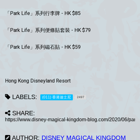
「Park Life」系列行李牌 - HK $85
「Park Life」系列便條貼套裝 - HK $79
「Park Life」系列磁石貼 - HK $59
Hong Kong Disneyland Resort
LABELS:
(011) 香港迪士尼
2497
SHARE:
AUTHOR:
DISNEY MAGICAL KINGDOM