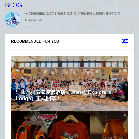
BLOG
A dedicated blog endeavors to bring the Disney magic to
everyone.
RECOMMENDED FOR YOU
迪士尼探索家度假酒店（Disney Explorers
Lodge）正式開幕！