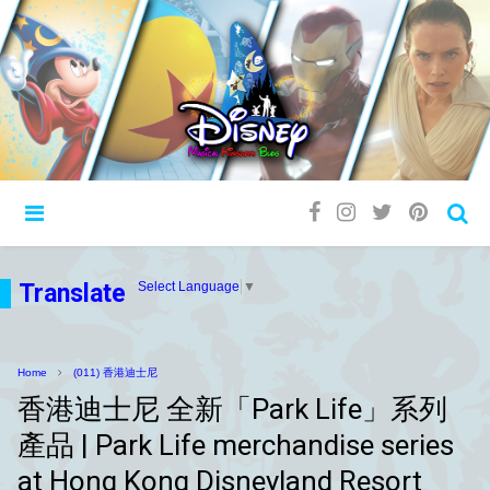
Translate
Select Language
▼
Home
(011) 香港迪士尼
香港迪士尼 全新「Park Life」系列
產品 | Park Life merchandise series
at Hong Kong Disneyland Resort