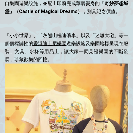
自樂園遊樂設施，並配上即將完成華麗變身的
「奇妙夢想城
堡」
（Castle of Magical Dreams
）
，
別具紀念價值。
「小小世界」、「灰熊山極速礦車」以及「迷離大宅」等一
個個標誌性的
香港迪士尼樂園
遊樂設施及樂園地標呈現在服
裝、文具、水杯等用品上，讓大家一同見證樂園的不斷發
展，珍藏歡樂的回憶。