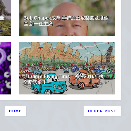
計圖
Bob Chapek成為 華特迪士尼樂園及度假
區 新一任主席
「Luigi’s Flying Tires」將於2016年換上
歸！
全新形象！
HOME
OLDER POST