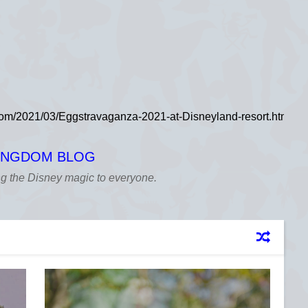
KINGDOM BLOG
ng the Disney magic to everyone.