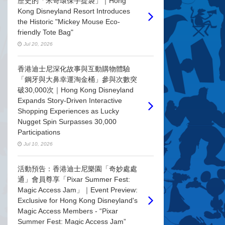
歷史的「米奇環保手提袋」｜Hong
Kong Disneyland Resort Introduces
the Historic "Mickey Mouse Eco-
friendly Tote Bag"
Jul 20, 2026
香港迪士尼深化故事與互動購物體驗
「鋼牙與大鼻幸運淘金桶」參與次數突
破30,000次｜Hong Kong Disneyland
Expands Story-Driven Interactive
Shopping Experiences as Lucky
Nugget Spin Surpasses 30,000
Participations
Jul 10, 2026
活動預告：香港迪士尼樂園「奇妙處處
通」會員尊享「Pixar Summer Fest:
Magic Access Jam」｜Event Preview:
Exclusive for Hong Kong Disneyland's
Magic Access Members - “Pixar
Summer Fest: Magic Access Jam”