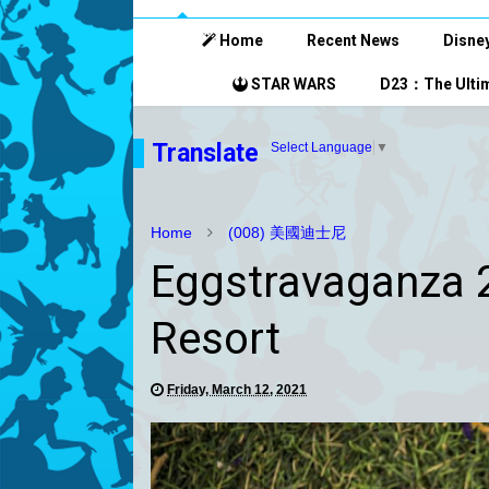
Home
Recent News
Disney
STAR WARS
D23：The Ultim
Translate
Select Language
▼
Home
(008) 美國迪士尼
Eggstravaganza 2
Resort
Friday, March 12, 2021