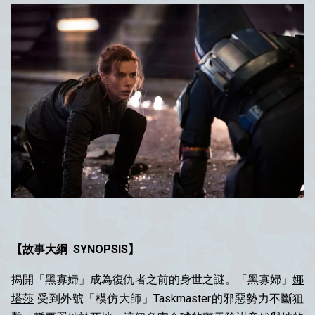
【故事大綱 SYNOPSIS】
揭開「黑寡婦」成為復仇者之前的身世之謎。「黑寡婦」
娜
塔莎
受到外號「模仿大師」Taskmaster的邪惡勢力不斷狙