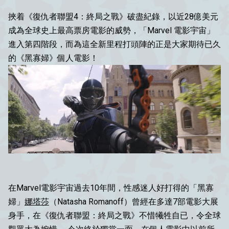
挾着《復仇者聯盟4：終局之戰》破盡紀錄，以近28億美元
成為全球史上最高票房電影的威勢，「Marvel 電影宇宙」
進入第四階段，而為這全新里程打頭陣的正是大家期待已久
的《黑寡婦》個人電影！
在Marvel電影宇宙過去10年間，性感迷人好打得的「黑寡
婦」
娜塔莎
（Natasha Romanoff）曾經在多達7部電影大展
身手，在《復仇者聯盟：終局之戰》不惜犧牲自已，令全球