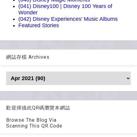
(041) Disney100 | Disney 100 Years of
Wonder
(042) Disney Experiences' Music Albums
Featured Stories
網誌存檔 Archives
歡迎掃描此QR碼瀏覽本網誌
Browse The Blog Via
Scanning This QR Code