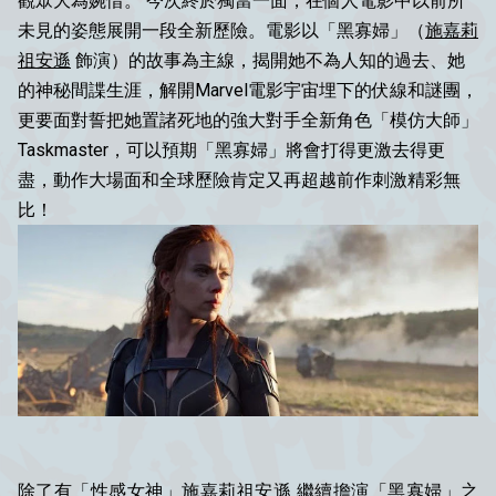
觀眾大為婉惜。 今次終於獨當一面，在個人電影中以前所
未見的姿態展開一段全新歷險。電影以「黑寡婦」
（
施嘉莉
祖安遜
飾演）
的故事為主線，揭開她不為人知的過去、她
的神秘間諜生涯，解開Marvel電影宇宙埋下的伏線和謎團，
更要面對誓把她置諸死地的強大對手全新角色
「模仿大師」
Taskmaster
，可以預期「黑寡婦」將會打得更激去得更
盡，動作大場面和全球歷險肯定又再超越前作刺激精彩無
比！
除了有「性感女神」
施嘉莉祖安遜
繼續擔演「黑寡婦」之