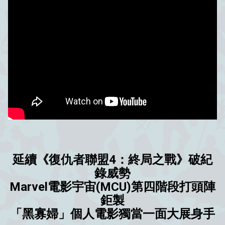
延續《復仇者聯盟4：終局之戰》破紀
錄威勢
Marvel電影宇宙(MCU)第四階段打頭陣
鉅製
「黑寡婦」個人電影獨當一面大展身手