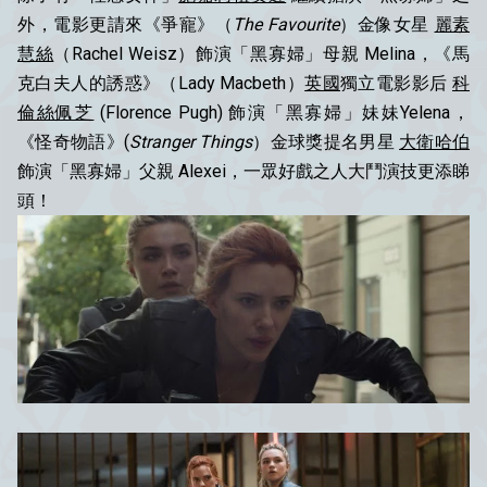
外，電影更請來《爭寵》（
The Favourite
）金像女星
麗素
慧絲
（Rachel Weisz）飾演「黑寡婦」母親 Melina，《馬
克白夫人的誘惑》（Lady Macbeth）
英國
獨立電影影后
科
倫絲佩芝
(Florence Pugh) 飾演「黑寡婦」妹妹Yelena，
《怪奇物語》(
Stranger Things
）金球獎提名男星
大衛哈伯
飾演「黑寡婦」父親 Alexei，一眾好戲之人大鬥演技更添睇
頭！