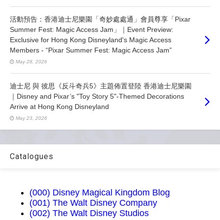
活動預告：香港迪士尼樂園「奇妙處處通」會員尊享「Pixar
Summer Fest: Magic Access Jam」｜Event Preview:
Exclusive for Hong Kong Disneyland's Magic Access
Members - “Pixar Summer Fest: Magic Access Jam”
May 28, 2026
迪士尼 與 彼思《反斗奇兵5》主題佈置登陸 香港迪士尼樂園
｜Disney and Pixar’s "Toy Story 5"-Themed Decorations
Arrive at Hong Kong Disneyland
May 23, 2026
Catalogues
(000) Disney Magical Kingdom Blog
(001) The Walt Disney Company
(002) The Walt Disney Studios