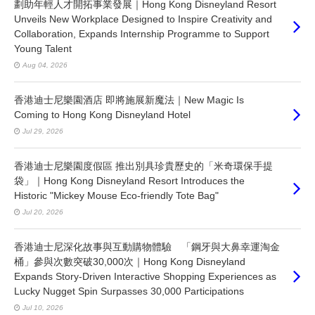
劃助年輕人才開拓事業發展｜Hong Kong Disneyland Resort
Unveils New Workplace Designed to Inspire Creativity and
Collaboration, Expands Internship Programme to Support
Young Talent
Aug 04, 2026
香港迪士尼樂園酒店 即將施展新魔法｜New Magic Is
Coming to Hong Kong Disneyland Hotel
Jul 29, 2026
香港迪士尼樂園度假區 推出別具珍貴歷史的「米奇環保手提
袋」｜Hong Kong Disneyland Resort Introduces the
Historic "Mickey Mouse Eco-friendly Tote Bag"
Jul 20, 2026
香港迪士尼深化故事與互動購物體驗 「鋼牙與大鼻幸運淘金
桶」參與次數突破30,000次｜Hong Kong Disneyland
Expands Story-Driven Interactive Shopping Experiences as
Lucky Nugget Spin Surpasses 30,000 Participations
Jul 10, 2026