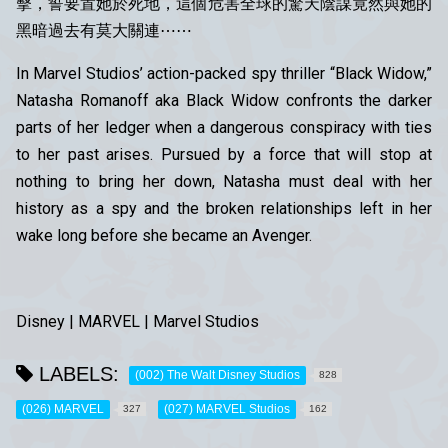
擊，誓要置她於死地，這個危害全球的驚天陰謀竟然與她的
黑暗過去有莫大關連⋯⋯
In Marvel Studios’ action-packed spy thriller “Black Widow,”
Natasha Romanoff aka Black Widow confronts the darker
parts of her ledger when a dangerous conspiracy with ties
to her past arises. Pursued by a force that will stop at
nothing to bring her down, Natasha must deal with her
history as a spy and the broken relationships left in her
wake long before she became an Avenger.
Disney | MARVEL | Marvel Studios
LABELS:
(002) The Walt Disney Studios
828
(026) MARVEL
(027) MARVEL Studios
327
162