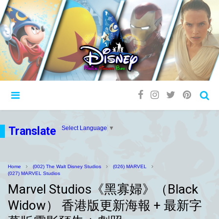
Translate
Select Language
▼
Home
(002) The Walt Disney Studios
(026) MARVEL
(027) MARVEL Studios
Marvel Studios《黑寡婦》（Black
Widow） 香港版更新海報 + 最新字