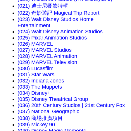
(021) 迪士尼餐飲特輯
(022) 奇妙遊記 Magical Trip Report
(023) Walt Disney Studios Home
Entertainment
(024) Walt Disney Animation Studios
(025) Pixar Animation Studios
(026) MARVEL
(027) MARVEL Studios
(028) MARVEL Animation
(029) MARVEL Television
(030) Lucasfilm
(031) Star Wars
(032) Indiana Jones
(033) The Muppets
(034) Disney+
(035) Disney Theatrical Group
(036) 20th Century Studios | 21st Century Fox
(037) National Geographic
(038) 商場推廣項目
(039) Mickey 90
(040) Disney Magic Moments