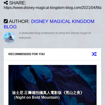
SHARE:
AUTHOR:
DISNEY MAGICAL KINGDOM
BLOG
A dedicated blog endeavors to bring the Disney magic to
everyone.
RECOMMENDED FOR YOU
迪士尼 正籌備拍攝真人電影版《荒山之夜》
（Night on Bold Mountain）