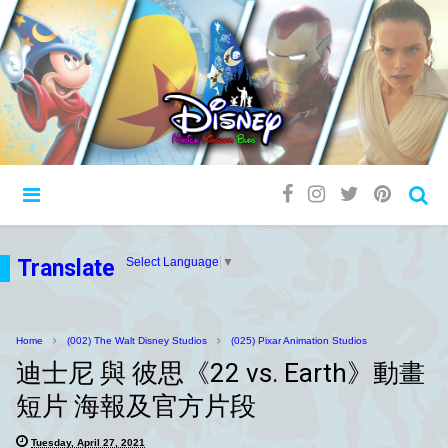
Translate
Select Language
▼
Home
(002) The Walt Disney Studios
(025) Pixar Animation Studios
迪士尼 與 彼思《22 vs. Earth》動畫
短片 海報及官方片段
Tuesday, April 27, 2021