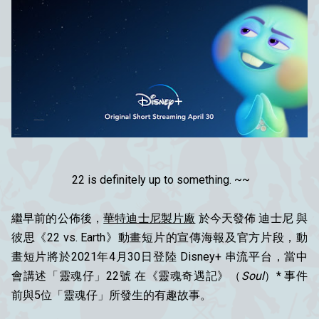
22 is definitely up to something. ~~
繼早前的公佈後，
華特迪士尼製片廠
於今天發佈 迪士尼 與
彼思《22 vs. Earth》動畫短片的宣傳海報及官方片段，動
畫短片將於2021年4月30日登陸 Disney+ 串流平台，當中
會講述「靈魂仔」22號 在《靈魂奇遇記》（
Soul
）* 事件
前與5位「靈魂仔」所發生的有趣故事。