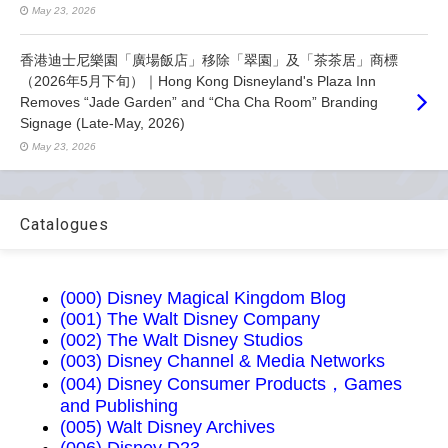
May 23, 2026
香港迪士尼樂園「廣場飯店」移除「翠園」及「茶茶居」商標
（2026年5月下旬）｜Hong Kong Disneyland's Plaza Inn
Removes “Jade Garden” and “Cha Cha Room” Branding
Signage (Late-May, 2026)
May 23, 2026
Catalogues
(000) Disney Magical Kingdom Blog
(001) The Walt Disney Company
(002) The Walt Disney Studios
(003) Disney Channel & Media Networks
(004) Disney Consumer Products，Games
and Publishing
(005) Walt Disney Archives