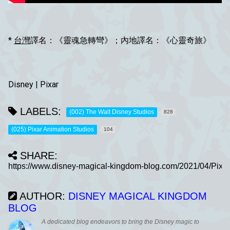
*
台灣
譯名：《靈魂急轉彎》；內地譯名：《心靈奇旅》
Disney | Pixar
LABELS:
(002) The Walt Disney Studios
828
(025) Pixar Animation Studios
104
SHARE:
AUTHOR:
DISNEY MAGICAL KINGDOM
BLOG
A dedicated blog endeavors to bring the Disney magic to