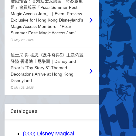
活動預告：香港迪士尼樂園「奇妙處處
通」會員尊享「Pixar Summer Fest:
Magic Access Jam」｜Event Preview:
Exclusive for Hong Kong Disneyland's
Magic Access Members - “Pixar
Summer Fest: Magic Access Jam”
May 28, 2026
迪士尼 與 彼思《反斗奇兵5》主題佈置
登陸 香港迪士尼樂園｜Disney and
Pixar’s "Toy Story 5"-Themed
Decorations Arrive at Hong Kong
Disneyland
May 23, 2026
Catalogues
(000) Disney Magical