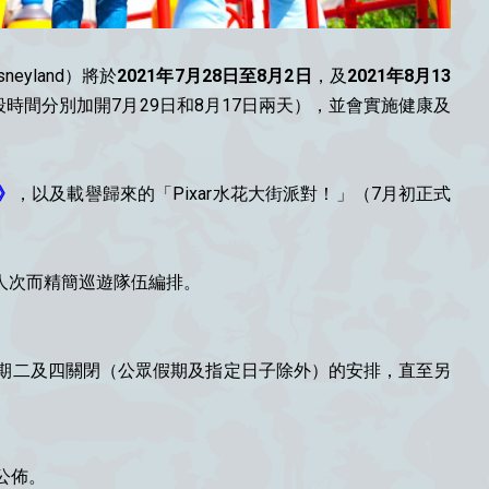
isneyland）將於
2021年7月28日至8月2日
，及
2021年8月13
時間分別加開7月29日和8月17日兩天），並會實施健康及
》
，以及載譽歸來的「Pixar水花大街派對！」（7月初正式
場人次而精簡巡遊隊伍編排。
期二及四關閉（公眾假期及指定日子除外）的安排，直至另
上公佈。