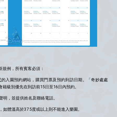
新規例，所有賓客必須：
尼
的入園預約網站，購買門票及預約到訪日期。「奇妙處處
籍級別優先在到訪前15日至16日內預約。
康聲明，並提供姓名及聯絡電話。
，如體溫高於37.5度或以上則不能進入樂園。