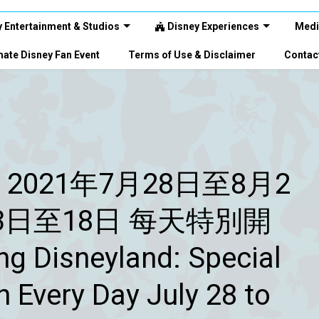
 Entertainment & Studios
Disney Experiences
Medi
ate Disney Fan Event
Terms of Use & Disclaimer
Contac
021年7月28日至8月2
月13日至18日 每天特別開
 Disneyland: Special
 Every Day July 28 to