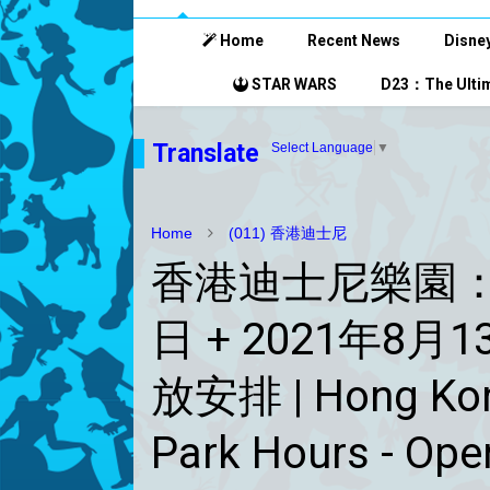
Home
Recent News
Disney
STAR WARS
D23：The Ultim
Translate
Select Language
▼
Home
(011) 香港迪士尼
香港迪士尼樂園：2
日 + 2021年8
放安排 | Hong Kong
Park Hours - Open