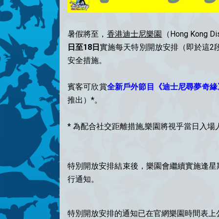
暑假將至，
香港迪士尼樂園
（Hong Kong D
日至18日
實施每天特別開放安排（即於這2段
安全措施。
賓客可欣賞
全新戶外節目《迪士尼尋夢奇緣
推出）*。
* 為配合社交距離措施,樂園將視乎當日入
特別開放安排結束後，樂園會繼續實施逢星
行通知。
特別開放安排的通知已在官網樂園時間表