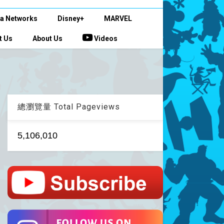
a Networks
Disney+
MARVEL
t Us
About Us
Videos
總瀏覽量 Total Pageviews
5,106,010