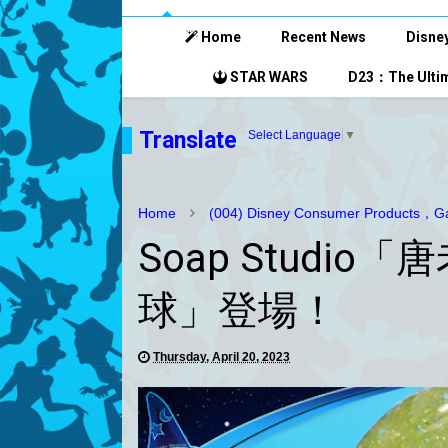
Home
Recent News
Disney
STAR WARS
D23：The Ultim
Translate
Select Language
▼
Home
(004) Disney Consumer Products，Ga
Soap Studi
球」登場！
Thursday, April 20, 2023