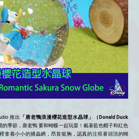
udio 推出
「唐老鴨浪漫櫻花造型水晶球」（Donald Duck
開的季節，唐老鴨 要和蝴蝶一起玩耍！戴著藍色帽子和紅色
手裡拿着小小的捕蟲網，昂首挺胸，認真的注視著頭頂的蝴