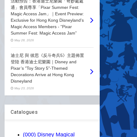
活動預告：香港迪士尼樂園「奇妙處處
通」會員尊享「Pixar Summer Fest:
Magic Access Jam」｜Event Preview:
Exclusive for Hong Kong Disneyland's
Magic Access Members - “Pixar
Summer Fest: Magic Access Jam”
May 28, 2026
迪士尼 與 彼思《反斗奇兵5》主題佈置
登陸 香港迪士尼樂園｜Disney and
Pixar’s "Toy Story 5"-Themed
Decorations Arrive at Hong Kong
Disneyland
May 23, 2026
Catalogues
(000) Disney Magical