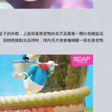
籃子的外觀，上面寫著唐老鴨的名字及圍着一圈白色螺旋花
。當輕輕搖動水晶球時，球內亮片便會像蝴蝶一樣在唐老鴨