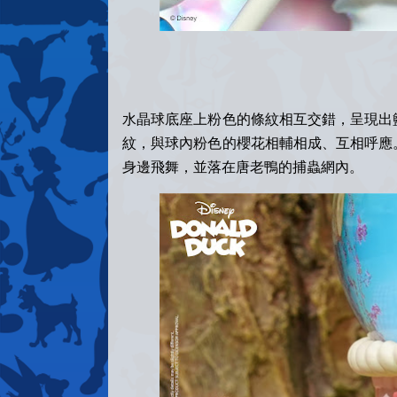
水晶球底座上粉色的條紋相互交錯，呈現出
紋，與球內粉色的櫻花相輔相成、互相呼應
身邊飛舞，並落在唐老鴨的捕蟲網內。