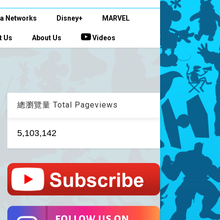
a Networks
Disney+
MARVEL
t Us
About Us
Videos
總瀏覽量 Total Pageviews
5,103,142