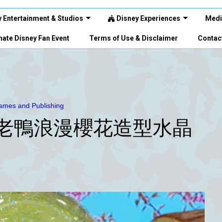
 Entertainment & Studios
Disney Experiences
Medi
ate Disney Fan Event
Terms of Use & Disclaimer
Contac
mes and Publishing
o「唐老鴨浪漫櫻花造型水晶