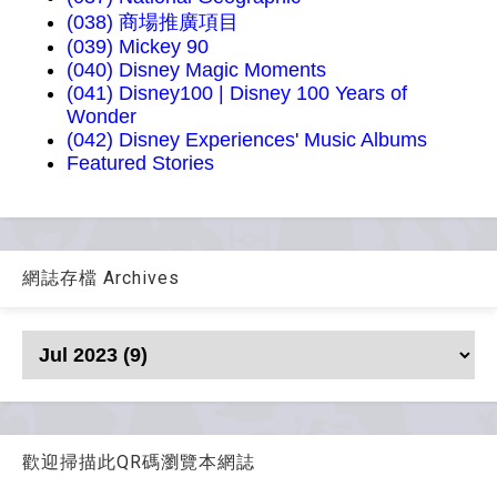
(038) 商場推廣項目
(039) Mickey 90
(040) Disney Magic Moments
(041) Disney100 | Disney 100 Years of
Wonder
(042) Disney Experiences' Music Albums
Featured Stories
網誌存檔 Archives
歡迎掃描此QR碼瀏覽本網誌