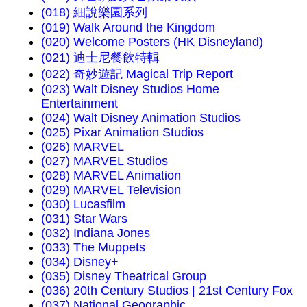
(018) 細說樂園系列
(019) Walk Around the Kingdom
(020) Welcome Posters (HK Disneyland)
(021) 迪士尼餐飲特輯
(022) 奇妙遊記 Magical Trip Report
(023) Walt Disney Studios Home
Entertainment
(024) Walt Disney Animation Studios
(025) Pixar Animation Studios
(026) MARVEL
(027) MARVEL Studios
(028) MARVEL Animation
(029) MARVEL Television
(030) Lucasfilm
(031) Star Wars
(032) Indiana Jones
(033) The Muppets
(034) Disney+
(035) Disney Theatrical Group
(036) 20th Century Studios | 21st Century Fox
(037) National Geographic