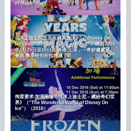
of Magic”）
《冰上迪士尼之百年經典匯演》（“Disney On
Ice celebrates 100 Years of Magic”）將於2018
年1月25日至28日在 香港 上演，「奇妙處處通」
會員 專享特別折扣禮遇！
徇眾要求‧加演兩場：《冰上迪士尼 – 繽紛奇幻世
界》（“The Wonderful World of Disney On
Ice”）（2016）