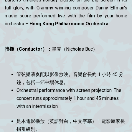
full glory, with Grammy-winning composer Danny Elfman’s
music score performed live with the film by your home
orchestra –
Hong Kong Philharmonic Orchestra
.
指揮（Conductor）：
畢克（Nicholas Buc）
管弦樂演奏配以影像放映。音樂會長約 1 小時 45 分
鐘，包括一節中場休息。
Orchestral performance with screen projection. The
concert runs approximately 1 hour and 45 minutes
with an intermission.
足本電影播放（英語對白，中文字幕）；電影屬家長
指引級別。