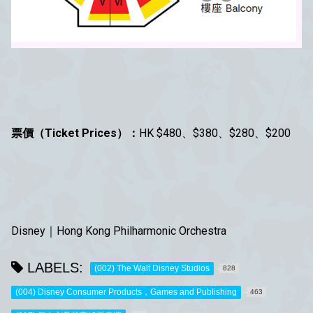
票價（Ticket Prices）：
HK $480、$380、$280、$200
Disney｜Hong Kong Philharmonic Orchestra
LABELS:
(002) The Walt Disney Studios
828
(004) Disney Consumer Products，Games and Publishing
463