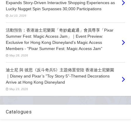
Expands Story-Driven Interactive Shopping Experiences as
Lucky Nugget Spin Surpasses 30,000 Participations
Jul 10, 2026
活動預告：香港迪士尼樂園「奇妙處處通」會員尊享「Pixar
Summer Fest: Magic Access Jam」｜Event Preview:
Exclusive for Hong Kong Disneyland's Magic Access
Members - “Pixar Summer Fest: Magic Access Jam”
May 28, 2026
迪士尼 與 彼思《反斗奇兵5》主題佈置登陸 香港迪士尼樂園
｜Disney and Pixar’s "Toy Story 5"-Themed Decorations
Arrive at Hong Kong Disneyland
May 23, 2026
Catalogues