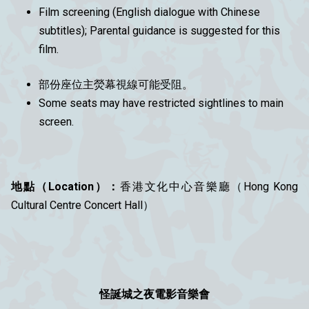
Film screening (English dialogue with Chinese
subtitles); Parental guidance is suggested for this
film.
部份座位主熒幕視線可能受阻。
Some seats may have restricted sightlines to main
screen.
地點（Location）：
香港文化中心音樂廳（Hong Kong
Cultural Centre Concert Hall）
怪誕城之夜電影音樂會