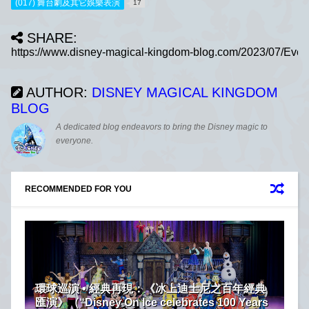
(017) 舞台劇及其它娛樂表演
17
SHARE:
AUTHOR:
DISNEY MAGICAL KINGDOM
BLOG
A dedicated blog endeavors to bring the Disney magic to
everyone.
RECOMMENDED FOR YOU
環球巡演 • 經典再現：《冰上迪士尼之百年經典
匯演》（“Disney On Ice celebrates 100 Years