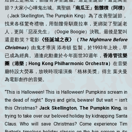
節？大家小心嘩鬼出城。萬聖鎮
「南瓜王」骷髏積（阿積）
（Jack Skellington, The Pumpkin King）為了改善聖誕節，
找來各樣驚奇禮物，用骷髏骨馴鹿拉車，更綁架了聖誕老
人，更與「惡巫先生」（Oogie Boogie）決戰。最後是驚叫
還是歡笑？電影
《怪誕城之夜》
（
The Nightmare Before
Christmas
）
由鬼才導演 添布頓 監製，於1993年上映，早
已成為經典。適逢此動畫於今年面世30週年，
香港管弦樂
團（港樂；Hong Kong Philharmonic Orchestra）
在音樂
廳特設大熒幕，放映時現場演奏「格林美獎」得主 葉夫曼
為電影創作的音樂。
“This is Halloween! This is Halloween! Pumpkins scream in
the dead of night.” Boys and girls, beware! But wait – isn’t
this Christmas?
Jack Skellington
,
The
Pumpkin King
, is
trying to take over our beloved holiday by kidnapping Santa
Claus. Who will save Christmas? Come experience Tim
Burton’s timeless holiday classic on the big screen in its