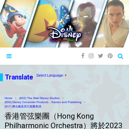
Translate
Select Language
▼
Home
(002) The Walt Disney Studios
(004) Disney Consumer Products，Games and Publishing
(017) 舞台劇及其它娛樂表演
香港管弦樂團（Hong Kong
Philharmonic Orchestra）將於2023