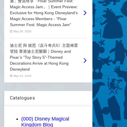
通」會員尊享「Pixar Summer Fest:
Magic Access Jam」｜Event Preview:
Exclusive for Hong Kong Disneyland's
Magic Access Members - “Pixar
Summer Fest: Magic Access Jam”
May 28, 2026
迪士尼 與 彼思《反斗奇兵5》主題佈置
登陸 香港迪士尼樂園｜Disney and
Pixar’s "Toy Story 5"-Themed
Decorations Arrive at Hong Kong
Disneyland
May 23, 2026
Catalogues
(000) Disney Magical
Kingdom Blog