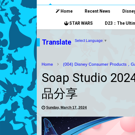
Home
Recent News
Disney
STAR WARS
D23：The Ultim
Translate
Select Language
▼
Home
(004) Disney Consumer Products，Ga
Soap Studio
品分享
Sunday, March 17, 2024