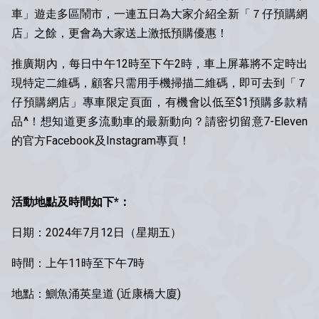
車」遊走多區鬧市，一連五日為大家介紹全新「７仔預購網
店」之餘，更會為大家送上激抵預購優惠！
推廣期內，每日中午12時至下午2時，車上屏幕將不定時出
現特定二維碼，顧客只需用手機掃描二維碼，即可去到「７
仔預購網店」專車限定頁面，有機會以低至$1預購多款精
品
^
！想知道更多流動車的最新動向？請密切留意7-Eleven
的官方Facebook及Instagram專頁！
活動地點及時間如下*：
日期：2024年7月12日（星期五）
時間：上午11時至下午7時
地點：鰂魚涌英皇道 (近康橋大廈)