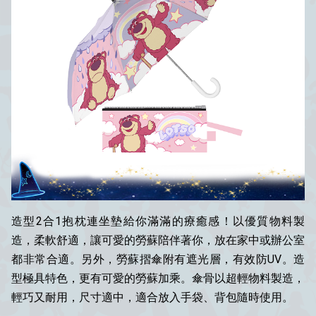
造型2合1抱枕連坐墊給你滿滿的療癒感！以優質物料製
造，柔軟舒適，讓可愛的勞蘇陪伴著你，放在家中或辦公室
都非常合適。另外，勞蘇摺傘附有遮光層，有效防UV。造
型極具特色，更有可愛的勞蘇加乘。傘骨以超輕物料製造，
輕巧又耐用，尺寸適中，適合放入手袋、背包隨時使用。