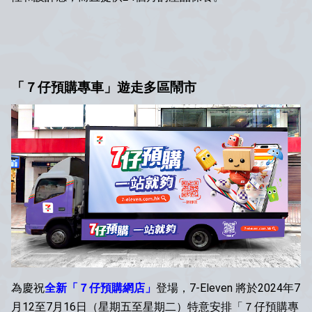
「
７仔預購專車
」
遊走多區鬧市
為慶祝
全新「７仔預購網店」
登場，7-Eleven 將於2024年7
月12至7月16日（星期五至星期二）特意安排「７仔預購專