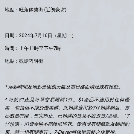
地點：旺角砵蘭街 (近朗豪坊)
日期：2024年7月16日（星期二）
時間：上午11時至下午7時
地點：觀塘巧明街
* 活動時間及地點會因應天氣及當日路面情況或有改動。
^ 每款$1產品每單交易限購1件。$1產品不適用於任何優
惠，包括但不限於優惠碼。此預購適用於7仔預購網店。貨
品數量有限，售完即止。已預購的貨品不設退貨/退換。「7
仔預購」消費金額不能獲取印花。優惠受有關條款及細則約
束。就一切有關事宜， 7-Eleven將保留最終之決定權。