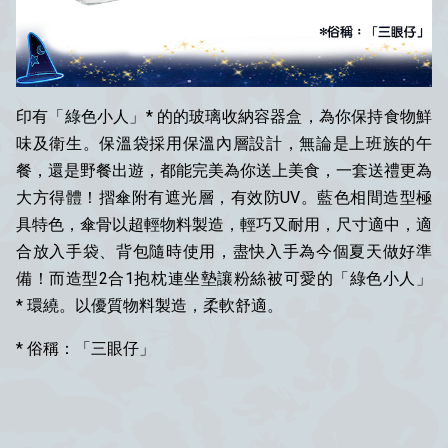
印有「綠色小人」* 的的玻璃收納容器盒，為你保持食物鮮
味及衛生。保溫袋採用保溫內層設計，無論是上班族的午
餐，還是野餐出遊，都能完美為你送上美食，一套送禮更為
大方得體！摺傘附有遮光層，有效防UV。藍色相間造型極
具特色，傘骨以超輕物料製造，輕巧又耐用，尺寸適中，適
合放入手袋、背包隨時使用，盡快入手為今個夏天做好準
備！而造型2合1抱枕連坐墊讓粉絲被可愛的「綠色小人」
* 環繞。以優質物料製造，柔軟舒適。
* 俗稱：「三眼仔」