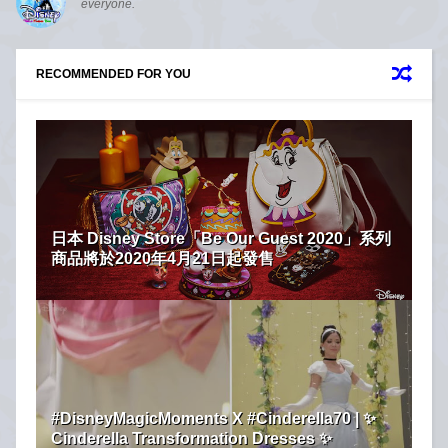
everyone.
RECOMMENDED FOR YOU
日本 Disney Store「Be Our Guest 2020」系列
商品將於2020年4月21日起發售
#DisneyMagicMoments X #Cinderella70 | ✨
Cinderella Transformation Dresses ✨