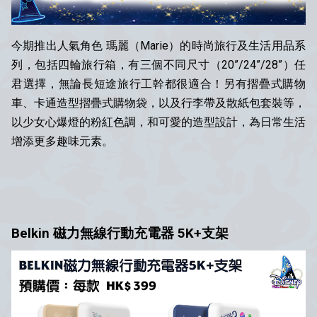
今期推出人氣角色 瑪麗（Marie）的時尚旅行及生活用品系
列，包括四輪旅行箱，有三個不同尺寸（20”/24”/28”）任
君選擇，無論長短途旅行工幹都很適合！另有摺疊式購物
車、卡通造型摺疊式購物袋，以及行李帶及散紙包套裝等，
以少女心爆燈的粉紅色調，和可愛的造型設計，為日常生活
增添更多趣味元素。
Belkin 磁力無線行動充電器 5K+支架