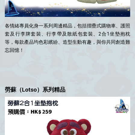
各情緒專員化身一系列周邊精品，包括摺疊式購物車、護照
套及行李牌套裝、行李帶及散紙包套裝、2合1坐墊抱枕
等，每款產品均色彩繽紛、造型生動有趣，與你共同創造難
忘回憶！
勞蘇（Lotso）系列精品