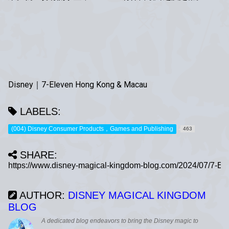
Disney｜7-Eleven Hong Kong & Macau
LABELS:
(004) Disney Consumer Products，Games and Publishing
463
SHARE:
AUTHOR:
DISNEY MAGICAL KINGDOM
BLOG
A dedicated blog endeavors to bring the Disney magic to