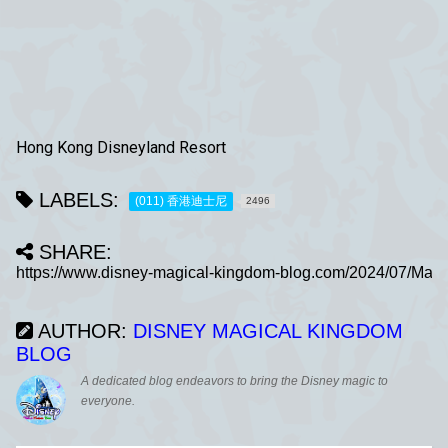
Hong Kong Disneyland Resort
LABELS:
(011) 香港迪士尼
2496
SHARE:
AUTHOR:
DISNEY MAGICAL KINGDOM
BLOG
A dedicated blog endeavors to bring the Disney magic to
everyone.