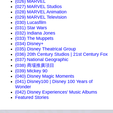
(026) MARVEL
(027) MARVEL Studios
(028) MARVEL Animation
(029) MARVEL Television
(030) Lucasfilm
(031) Star Wars
(032) Indiana Jones
(033) The Muppets
(034) Disney+
(035) Disney Theatrical Group
(036) 20th Century Studios | 21st Century Fox
(037) National Geographic
(038) 商場推廣項目
(039) Mickey 90
(040) Disney Magic Moments
(041) Disney100 | Disney 100 Years of
Wonder
(042) Disney Experiences' Music Albums
Featured Stories