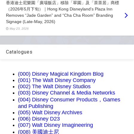
香港迪士尼樂園「廣場飯店」移除「翠園」及「茶茶居」商標
（2026年5月下旬）｜Hong Kong Disneyland's Plaza Inn
Removes “Jade Garden” and “Cha Cha Room” Branding
Signage (Late-May, 2026)
May 23, 2026
Catalogues
(000) Disney Magical Kingdom Blog
(001) The Walt Disney Company
(002) The Walt Disney Studios
(003) Disney Channel & Media Networks
(004) Disney Consumer Products，Games
and Publishing
(005) Walt Disney Archives
(006) Disney D23
(007) Walt Disney Imagineering
(008) 美國迪士尼