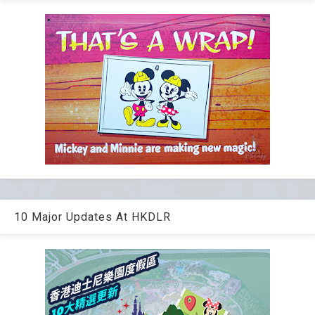
10 Major Updates At HKDLR