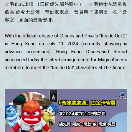
香港正式上映 （口碑優先場熱映中），香港迪士尼樂園度
假區 於今天公佈「奇妙處處通」會員與「腦朋友」在「會
客室」見面的最新安排。
With the official release of Disney and Pixar's "Inside Out 2"
in Hong Kong on July 11, 2024 (currently showing in
advance screenings), Hong Kong Disneyland Resort
announced today the latest arrangements for Magic Access
members to meet the "Inside Out" characters at The Annex.