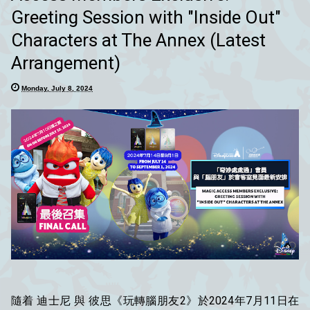
Greeting Session with "Inside Out"
Characters at The Annex (Latest
Arrangement)
Monday, July 8, 2024
隨着 迪士尼 與 彼思《玩轉腦朋友2》於2024年7月11日在