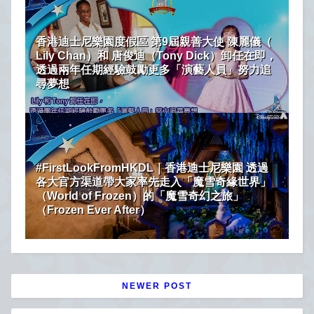
香港迪士尼樂園度假區 第9屆親善大使 陳麗儀（
Lily Chan）和 唐俊迪（Tony Dick）卸任在即，
透過兩年任期經驗鼓勵更多「演藝人員」努力追
尋夢想
#FirstLookFromHKDL｜香港迪士尼樂園 透過
各大官方渠道帶大家率先走入「魔雪奇緣世界」
（World of Frozen）的「魔雪奇幻之旅」
（Frozen Ever After）
NEWER POST