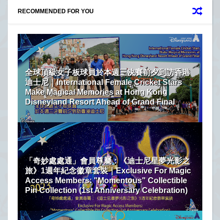
RECOMMENDED FOR YOU
全球頂級女子板球員於本週三決賽前夕到訪香港
迪士尼｜International Female Cricket Stars
Make Magical Memories at Hong Kong
Disneyland Resort Ahead of Grand Final
「奇妙處處通」會員尊屬：《迪士尼星夢光影之
旅》1週年紀念徽章套裝｜Exclusive For Magic
Access Members: "Momentous" Collectible
Pin Collection (1st Anniversary Celebration)