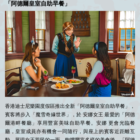
「阿德爾皇室自助早餐」
香港迪士尼樂園度假區推出全新「阿德爾皇室自助早餐」，
賓客將步入「魔雪奇緣世界」，於 安娜女王 最愛的「阿德
爾港畔餐廳」享用豐富美味自助早餐。安娜 更會光臨餐
廳，皇室成員亦有機會一同隨行，與座上的賓客近距離互
動，展現女王親民的一面。飽嚐豐富多樣的美食後，「阿德