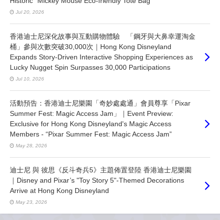
Historic "Mickey Mouse Eco-friendly Tote Bag"
Jul 20, 2026
香港迪士尼深化故事與互動購物體驗 「鋼牙與大鼻幸運淘金
桶」參與次數突破30,000次｜Hong Kong Disneyland
Expands Story-Driven Interactive Shopping Experiences as
Lucky Nugget Spin Surpasses 30,000 Participations
Jul 10, 2026
活動預告：香港迪士尼樂園「奇妙處處通」會員尊享「Pixar
Summer Fest: Magic Access Jam」｜Event Preview:
Exclusive for Hong Kong Disneyland's Magic Access
Members - “Pixar Summer Fest: Magic Access Jam”
May 28, 2026
迪士尼 與 彼思《反斗奇兵5》主題佈置登陸 香港迪士尼樂園
｜Disney and Pixar’s "Toy Story 5"-Themed Decorations
Arrive at Hong Kong Disneyland
May 23, 2026