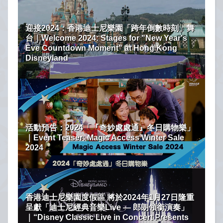
迎接2024：香港迪士尼樂園「跨年倒數時刻」舞
台｜Welcome 2024: Stages for "New Year's
Eve Countdown Moment" at Hong Kong
Disneyland
活動預告：2024「『奇妙處處通』冬日購物樂」
｜Event Teaser: Magic Access Winter Sale
2024
香港迪士尼樂園度假區 將於2024年1月27日隆重
呈獻「迪士尼經典音樂Live — 郎朗領銜演奏」
｜“Disney Classic Live in Concert Presents