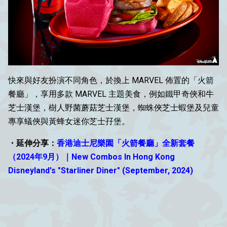
快來與好友扮演不同角色，於換上 MARVEL 佈置的「火箭
餐廳」，享用多款 MARVEL 主題美食，例如鐵甲奇俠和牛
芝士漢堡，樹人野菌蘑菇芝士漢堡，蜘蛛俠芝士蝦堡及兒童
專享蟻俠與黃蜂女迷你芝士孖堡。
・延伸分享：
香港迪士尼樂園「火箭餐廳」全新套餐
（2024年9月）｜New Combos In Hong Kong
Disneyland's "Starliner Diner" (September, 2024)