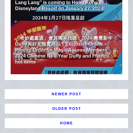
Lang Lang” is coming to Hong Kong
Disneyland Resort on January 27, 2024!
「奇妙處處通」會員獨家預購：2024 農曆新年
Duffy與好友熱賣商品｜Exclusive Online
Priority Order for Magic Access Members:
2024 Chinese New Year Duffy and Friends
hot items
NEWER POST
OLDER POST
HOME