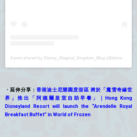
A post shared by Disney_Magical_Kingdom_Blog (@disney_magical_kingdom_blog)
・延伸分享：
香港迪士尼樂園度假區 將於「魔雪奇緣世
界」推出「阿德爾皇室自助早餐」｜Hong Kong
Disneyland Resort will launch the “Arendelle Royal
Breakfast Buffet” in World of Frozen