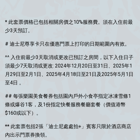
* 此套票價格已包括相關房價之10%服務費。須在入住前最
少3天預訂。
# 迪士尼尊享卡只在優惠門票上打印的日期範圍內有效。
^^ 入住前最少3天取消或更改已預訂之房間，以下入住日子
須最少7天取消或更改: 2024年12月20日至31日、2025年1
月29日至2月1日、2025年4月18日至21日及2025年5月1日
至4日 。
## 每張樂園美食餐券包括園內戶外小食亭指定冰凍雪條1
條或爆谷1客，及1份指定快餐服務餐廳套餐（價值港幣
$160或以下）。
** 此套票包括2張「迪士尼處處拍+」賓客只限於酒店商店
內出示門票券換領。