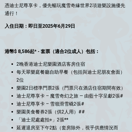
憑迪士尼尊享卡，優先暢玩魔雪奇緣世界2項遊樂設施優先
通行！
入住日期：即日至2025年6月29日
港幣$ 8,586起* - 套票（適合2位成人）包括︰
2晚香港迪士尼樂園酒店客房住宿
每天翠樂庭餐廳自助早餐（包括與迪士尼朋友會面）
2位
樂園2日標準門票2張（門票只在酒店住宿期間有效）
迪士尼尊享卡 – 魔雪奇幻之旅 — 由藍十字呈獻2張#
迪士尼尊享卡 – 雪嶺滑雪橇2張#
樂園美食餐券2張（供2人用）##
「迪士尼處處拍+」2張**
延遲退房至下午2點（套房除外，視乎供應情況而