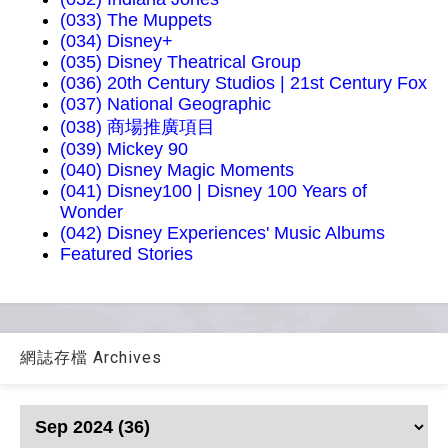
(033) The Muppets
(034) Disney+
(035) Disney Theatrical Group
(036) 20th Century Studios | 21st Century Fox
(037) National Geographic
(038) 商場推廣項目
(039) Mickey 90
(040) Disney Magic Moments
(041) Disney100 | Disney 100 Years of
Wonder
(042) Disney Experiences' Music Albums
Featured Stories
網誌存檔 Archives