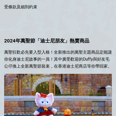
受條款及細則約束
2024年萬聖節「迪士尼朋友」熱賣商品
萬聖狂歡必先要入型入格！全新推出的萬聖主題商品定能讓
你化身迪士尼故事的一員！其中廣受歡迎的Duffy與好友毛
公仔換上全新萬聖節裝束，在香港迪士尼商店等你帶回家。