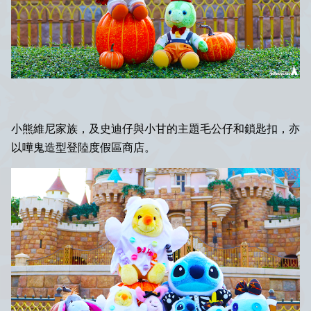
小熊維尼家族，及史迪仔與小甘的主題毛公仔和鎖匙扣，亦
以嘩鬼造型登陸度假區商店。