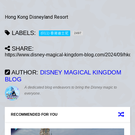
Hong Kong Disneyland Resort
LABELS:
(011) 香港迪士尼
2497
SHARE:
AUTHOR:
DISNEY MAGICAL KINGDOM
BLOG
A dedicated blog endeavors to bring the Disney magic to
everyone.
RECOMMENDED FOR YOU