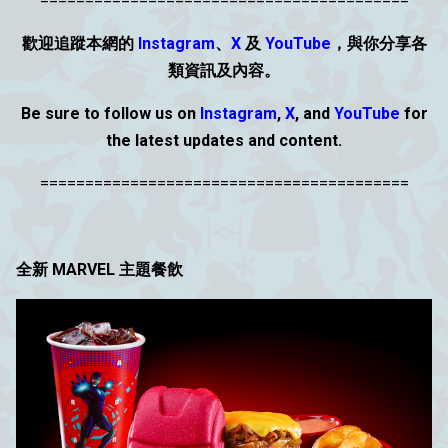
=========================================
歡迎追蹤本網的
Instagram
、
X
及
YouTube
，與你分享各
類資
訊
及內容。
Be sure to follow us on
Instagram
,
X
, and
YouTube
for
the latest updates and content.
=========================================
全新 MARVEL 主題餐飲