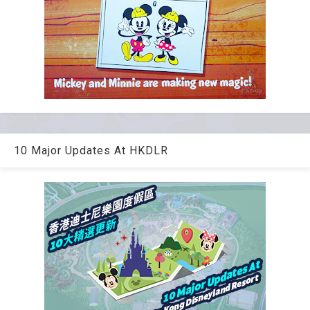
10 Major Updates At HKDLR