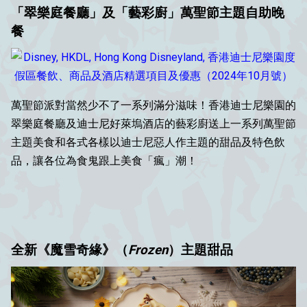
「翠樂庭餐廳」及「藝彩廚」萬聖節主題自助晚
餐
萬聖節派對當然少不了一系列滿分滋味！香港迪士尼樂園的
翠樂庭餐廳及迪士尼好萊塢酒店的藝彩廚送上一系列萬聖節
主題美食和各式各樣以迪士尼惡人作主題的甜品及特色飲
品，讓各位為食鬼跟上美食「瘋」潮！
全新《魔雪奇緣》（
Frozen
）主題甜品