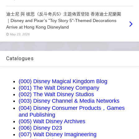
迪士尼 與 彼思《反斗奇兵5》主題佈置登陸 香港迪士尼樂園
｜Disney and Pixar’s "Toy Story 5"-Themed Decorations
Arrive at Hong Kong Disneyland
May 23, 2026
Catalogues
(000) Disney Magical Kingdom Blog
(001) The Walt Disney Company
(002) The Walt Disney Studios
(003) Disney Channel & Media Networks
(004) Disney Consumer Products，Games
and Publishing
(005) Walt Disney Archives
(006) Disney D23
(007) Walt Disney Imagineering