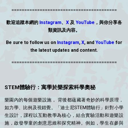
=========================================
歡迎追蹤本網的
Instagram
、
X
及
YouTube
，與你分享各
類資
訊
及內容。
Be sure to follow us on
Instagram
,
X
, and
YouTube
for
the latest updates and content.
=========================================
STEM體驗行：寓學於樂探索科學奧秘
樂園內的每個遊樂設施， 背後都蘊藏著奇妙的科學原理，
如力學、比例及視錯覺。「迪士尼STEM體驗行」針對小學
生設計，課程以互動教學為核心，結合實驗活動和遊樂設
施，啟發學童的創意思維和探究精神。例如，學生在參與