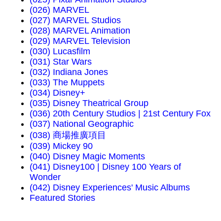
(026) MARVEL
(027) MARVEL Studios
(028) MARVEL Animation
(029) MARVEL Television
(030) Lucasfilm
(031) Star Wars
(032) Indiana Jones
(033) The Muppets
(034) Disney+
(035) Disney Theatrical Group
(036) 20th Century Studios | 21st Century Fox
(037) National Geographic
(038) 商場推廣項目
(039) Mickey 90
(040) Disney Magic Moments
(041) Disney100 | Disney 100 Years of
Wonder
(042) Disney Experiences' Music Albums
Featured Stories