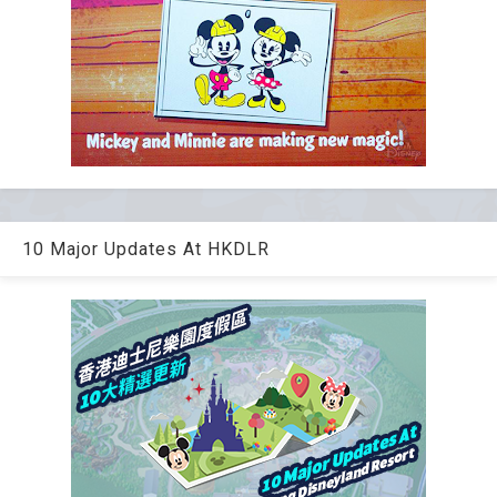
10 Major Updates At HKDLR