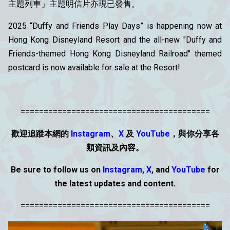
主題列車」主題明信片亦現已發售。
2025 “Duffy and Friends Play Days” is happening now at
Hong Kong Disneyland Resort and the all-new "Duffy and
Friends-themed Hong Kong Disneyland Railroad" themed
postcard is now available for sale at the Resort!
=========================================
歡迎追蹤本網的
Instagram
、
X
及
YouTube
，與你分享各
類資
訊
及內容。
Be sure to follow us on
Instagram
,
X
, and
YouTube
for
the latest updates and content.
=========================================