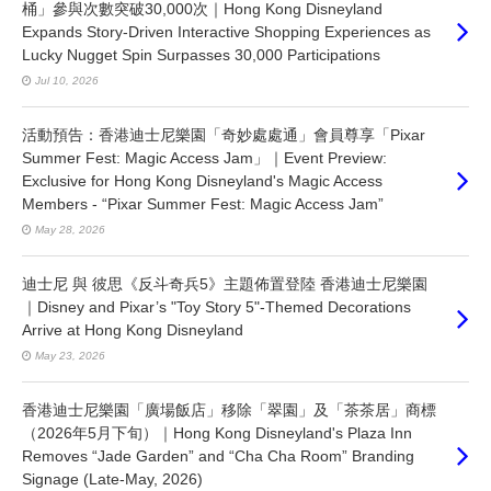
桶」參與次數突破30,000次｜Hong Kong Disneyland
Expands Story-Driven Interactive Shopping Experiences as
Lucky Nugget Spin Surpasses 30,000 Participations
Jul 10, 2026
活動預告：香港迪士尼樂園「奇妙處處通」會員尊享「Pixar
Summer Fest: Magic Access Jam」｜Event Preview:
Exclusive for Hong Kong Disneyland's Magic Access
Members - “Pixar Summer Fest: Magic Access Jam”
May 28, 2026
迪士尼 與 彼思《反斗奇兵5》主題佈置登陸 香港迪士尼樂園
｜Disney and Pixar’s "Toy Story 5"-Themed Decorations
Arrive at Hong Kong Disneyland
May 23, 2026
香港迪士尼樂園「廣場飯店」移除「翠園」及「茶茶居」商標
（2026年5月下旬）｜Hong Kong Disneyland's Plaza Inn
Removes “Jade Garden” and “Cha Cha Room” Branding
Signage (Late-May, 2026)