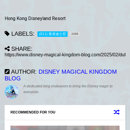
Hong Kong Disneyland Resort
LABELS:
(011) 香港迪士尼
2496
SHARE:
AUTHOR:
DISNEY MAGICAL KINGDOM
BLOG
A dedicated blog endeavors to bring the Disney magic to
everyone.
RECOMMENDED FOR YOU