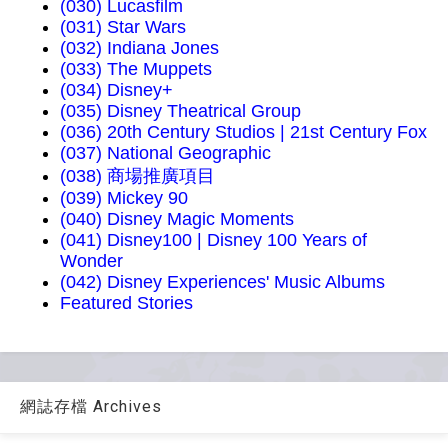
(030) Lucasfilm
(031) Star Wars
(032) Indiana Jones
(033) The Muppets
(034) Disney+
(035) Disney Theatrical Group
(036) 20th Century Studios | 21st Century Fox
(037) National Geographic
(038) 商場推廣項目
(039) Mickey 90
(040) Disney Magic Moments
(041) Disney100 | Disney 100 Years of
Wonder
(042) Disney Experiences' Music Albums
Featured Stories
網誌存檔 Archives