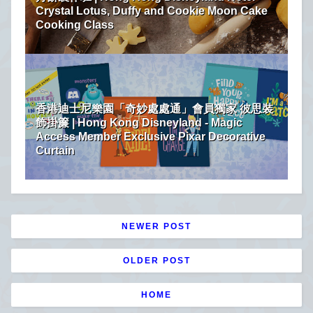
Crystal Lotus, Duffy and Cookie Moon Cake
Cooking Class
香港迪士尼樂園「奇妙處處通」會員獨家 彼思裝
飾掛簾 | Hong Kong Disneyland - Magic
Access Member Exclusive Pixar Decorative
Curtain
NEWER POST
OLDER POST
HOME