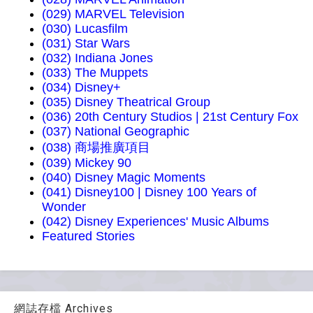
(029) MARVEL Television
(030) Lucasfilm
(031) Star Wars
(032) Indiana Jones
(033) The Muppets
(034) Disney+
(035) Disney Theatrical Group
(036) 20th Century Studios | 21st Century Fox
(037) National Geographic
(038) 商場推廣項目
(039) Mickey 90
(040) Disney Magic Moments
(041) Disney100 | Disney 100 Years of
Wonder
(042) Disney Experiences' Music Albums
Featured Stories
網誌存檔 Archives