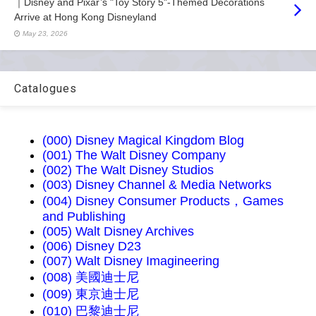
｜Disney and Pixar’s "Toy Story 5"-Themed Decorations
Arrive at Hong Kong Disneyland
May 23, 2026
Catalogues
(000) Disney Magical Kingdom Blog
(001) The Walt Disney Company
(002) The Walt Disney Studios
(003) Disney Channel & Media Networks
(004) Disney Consumer Products，Games
and Publishing
(005) Walt Disney Archives
(006) Disney D23
(007) Walt Disney Imagineering
(008) 美國迪士尼
(009) 東京迪士尼
(010) 巴黎迪士尼