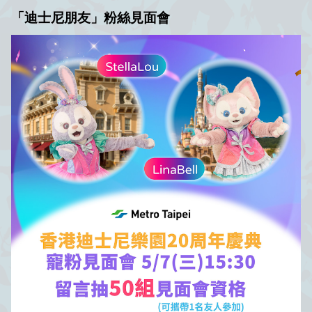
「迪士尼朋友」
粉絲
見面會