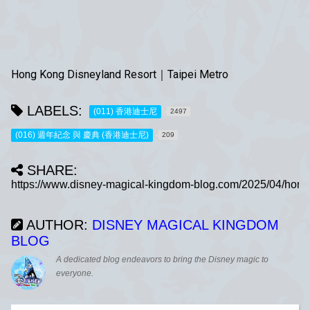
Hong Kong Disneyland Resort｜Taipei Metro
LABELS:
(011) 香港迪士尼
2497
(016) 週年紀念 與 慶典 (香港迪士尼)
209
SHARE:
AUTHOR:
DISNEY MAGICAL KINGDOM
BLOG
A dedicated blog endeavors to bring the Disney magic to
everyone.