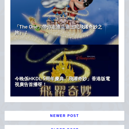
「The One」帶你走進「迪士尼飛躍奇妙之
旅」！
今晚係HKDL 5周年慶典「飛躍奇妙」香港版電
視廣告首播呀！
NEWER POST