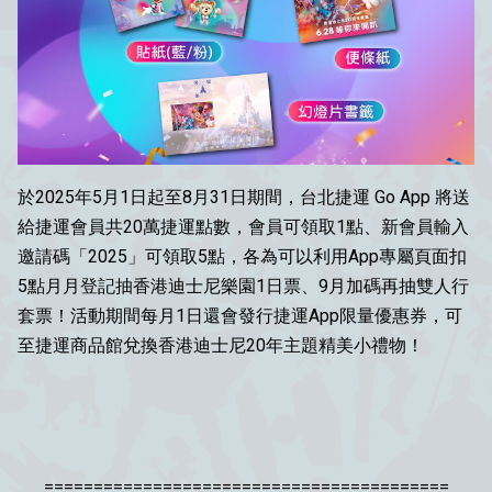
於2025年5月1日起至8月31日期間，台北捷運 Go App 將送
給捷運會員共20萬捷運點數，會員可領取1點、新會員輸入
邀請碼「2025」可領取5點，各為可以利用App專屬頁面扣
5點月月登記抽香港迪士尼樂園1日票、9月加碼再抽雙人行
套票！活動期間每月1日還會發行捷運App限量優惠券，可
至捷運商品館兌換香港迪士尼20年主題精美小禮物！
=========================================