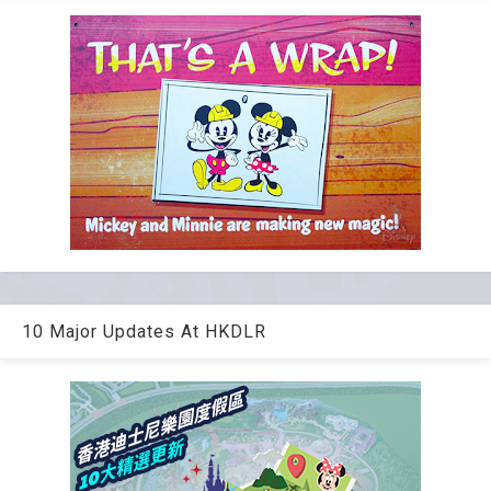
10 Major Updates At HKDLR