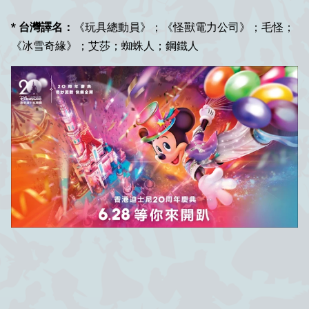
* 台灣譯名：
《玩具總動員》；《怪獸電力公司》；毛怪；
《冰雪奇緣》；艾莎；蜘蛛人；鋼鐵人