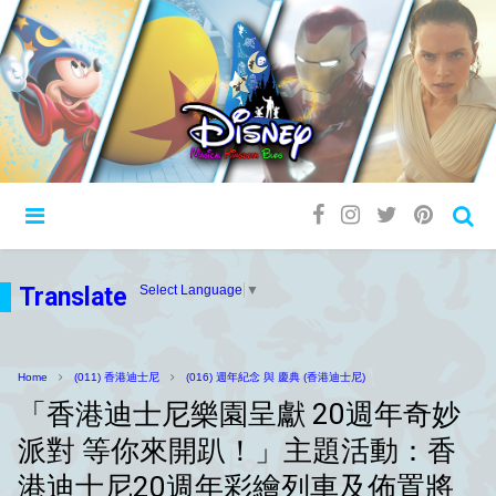
Translate
Select Language
▼
Home
(011) 香港迪士尼
(016) 週年紀念 與 慶典 (香港迪士尼)
「香港迪士尼樂園呈獻 20週年奇妙
派對 等你來開趴！」主題活動：香
港迪士尼20週年彩繪列車及佈置將