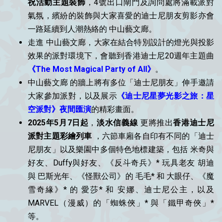
祝活動主題裝飾
，4號出口閘門及詢問處將滿載派對
氣氛，繽紛的裝飾與大家喜愛的迪士尼朋友剪影亦會
一路延續到人潮熱絡的 中山藝文廊。
走進 中山藝文廊，大家在結合特別設計的燈光與投影
效果的派對環境下，會聽到香港迪士尼20週年主題曲
《The Most Magical Party of All》
。
中山藝文廊 的牆上將有多位「迪士尼朋友」伸手邀請
大家參加派對，以及展示
《迪士尼星夢光影之旅：星
空派對》夜間匯演
的精彩畫面。
2025年5月7日起
，
淡水信義線
更將推出
香港迪士尼
派對主題彩繪列車
，六節車廂各自印有不同的「迪士
尼朋友」以及樂園中多個特色地標建築，包括 米奇與
好友、Duffy與好友、《反斗奇兵》* 玩具老友 胡迪
與 巴斯光年、《怪獸公司》的 毛毛* 和 大眼仔、《魔
雪奇緣》* 的 愛莎* 和 安娜、迪士尼公主，以及
MARVEL（漫威）的「蜘蛛俠」* 與「鐵甲奇俠」*
等。