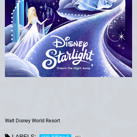
Walt Disney World Resort
LABELS:
(008) 美國迪士尼
562