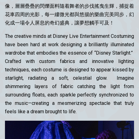
像，層層疊疊的閃爍面料隨着舞者的步伐搖曳生輝，捕捉着
花車四周的光影，每一縷微光都與悠揚的樂曲完美同步，幻
化成一場令人屏息的奇幻盛典，讓夢想觸手可及！
The creative minds at Disney Live Entertainment Costuming
have been hard at work designing a brilliantly illuminated
wardrobe that embodies the essence of “Disney Starlight.”
Crafted with custom fabrics and innovative lighting
techniques, each costume is designed to appear kissed by
starlight, radiating a soft, celestial glow. Imagine
shimmering layers of fabric catching the light from
surrounding floats, each sparkle perfectly synchronized to
the music—creating a mesmerizing spectacle that truly
feels like a dream brought to life.