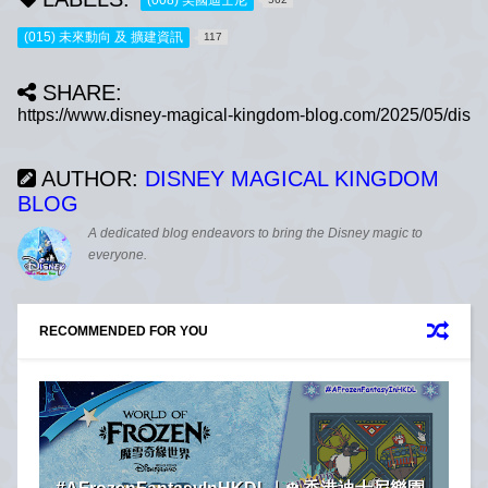
(015) 未來動向 及 擴建資訊
117
SHARE:
AUTHOR:
DISNEY MAGICAL KINGDOM
BLOG
A dedicated blog endeavors to bring the Disney magic to
everyone.
RECOMMENDED FOR YOU