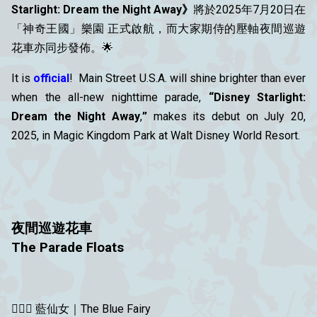
Starlight: Dream the Night Away》
將於2025年7月20日在
「神奇王國」樂園 正式啟航，而大家期侍的壓軸
夜間巡遊
花車亦同步發佈。
🌟
It is
official
! Main Street U.S.A. will shine brighter than ever
when the all-new nighttime parade,
“Disney Starlight:
Dream the Night Away
,
”
makes its debut on July 20,
2025, in Magic Kingdom Park at Walt Disney World Resort.
夜間巡遊花車
The
Parade Floats
🧚🏻‍♀️ 藍仙女｜The Blue Fairy