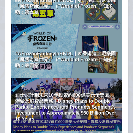
#AFrozenFantasyInHKDL｜❄️ 香港迪士尼樂園
「魔雪奇緣世界」（“World of Frozen”）知多
啲：第五章
#AFrozenFantasyInHKDL｜❄️ 香港迪士尼樂園
「魔雪奇緣世界」（“World of Frozen”）知多
啲：第四章
迪士尼計劃未來10年投資約600億美元予樂園、
體驗及消費品業務｜Disney Plans to Double
Parks, Experiences and Products Segment's
Investment to Approximately $60 Billion Over
10 Years