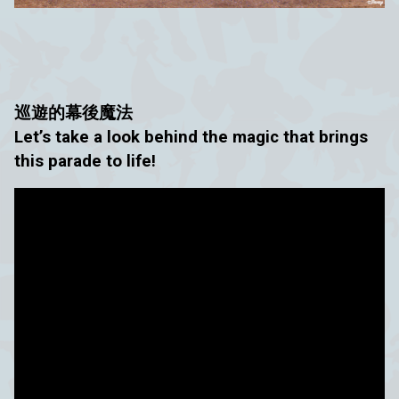
巡遊的幕後魔法
Let’s take a look behind the magic that brings
this parade to life!