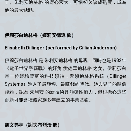
子。朱利安迪林格 的野心宏大，可惜卻欠缺成熟度，成為
他的最大缺點。
伊莉莎白迪林格（姬莉安德遜 飾）
Elisabeth Dillinger (
performed by
Gillian Anderson)
伊莉莎白迪林格 是 朱利安迪林格 的母親，同時也是1982年
《電子世界爭霸戰》的奸角 愛德華迪林格 之女。伊莉莎白
是一位經驗豐富的科技領袖，帶領迪林格系統（Dillinger
Systems）進入了最輝煌、最賺錢的時代。她與兒子的關係
複雜，認為 朱利安 的新技術具顛覆性潛力，但也擔心這些
創新可能會摧毀家族多年建立的事業基礎。
凱文弗林（謝夫布烈治 飾）