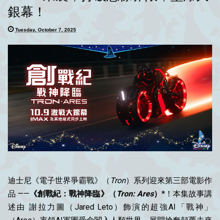
銀幕！
Tuesday, October 7, 2025
迪士尼《電子世界爭霸戰》（
Tron
）系列迎來第三部電影作
品 ——
《創戰紀：戰神降臨》（
Tron: Ares
）
*！本集故事講
述由 謝拉力圖（Jared Leto）飾演的超強AI「戰神」