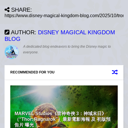
SHARE:
AUTHOR:
DISNEY MAGICAL KINGDOM
BLOG
A dedicated blog endeavors to bring the Disney magic to
everyone.
RECOMMENDED FOR YOU
MARVEL Studios《雷神奇俠 3：神域末日》
（“Thor: Ragnarok”）最新電影海報 及 初版預
告片 曝光！