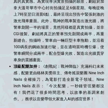
真的真實感。為實現導演實景拍攝的願景，劇組於加
拿大溫哥華市中心封街拍攝足足6個星期。每晚從晚
上7時至翌日清晨6點，最終呈現出預告中緊張刺激的
激光飛車畫面。此外，戰神的戰車製造出激光牆，將
警車劏開一半的場景，竟然同樣都是真實拍攝，並非
CGI後製。劇組將真正的警車預先劏開成兩半，再重
新縫合。拍攝時，警車由一輛巨型卡車拖動，並沿着
100碼長的鋼絲加速行駛，並在適時當時機引爆，使
警車瞬間分成兩半，配合型爆光效，製造出光牆貫穿
車身的震撼畫面。
頂級配樂加持：
《創戰紀：戰神降臨》充滿科幻未來
感，配樂更由格林美獎得主、傳奇搖滾樂團 Nine Inch
Nails 全權操刀，為電影打造全新電子領域。Nine
Inch Nails 表示：「今次配樂，一秒鐘管弦樂都沒
有！我們花了很多時間思考，以故事的基調來創
作。」務求以音樂帶領大家進入AI的感官世界！