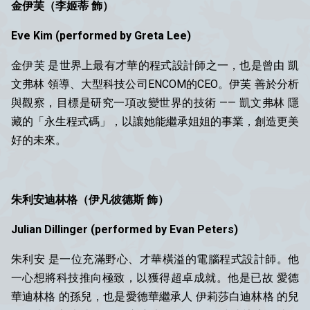
金伊芙（李姬蒂 飾）
Eve Kim (
performed by
Greta Lee)
金伊芙 是世界上最有才華的程式設計師之一，也是曾由 凱
文弗林 領導、大型科技公司ENCOM的CEO。伊芙 善於分析
與觀察，目標是研究一項改變世界的技術 —— 凱文弗林 隱
藏的「永生程式碼」，以讓她能繼承姐姐的事業，創造更美
好的未來。
朱利安迪林格（伊凡彼德斯 飾）
Julian Dillinger (
performed by
Evan Peters)
朱利安 是一位充滿野心、才華橫溢的電腦程式設計師。他
一心想將科技推向極致，以獲得超卓成就。他是已故 愛德
華迪林格 的孫兒，也是愛德華繼承人 伊莉莎白迪林格 的兒