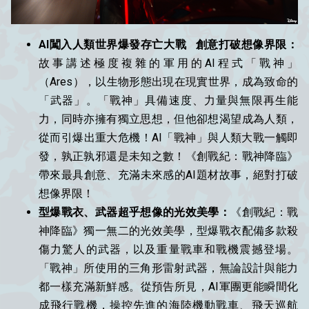
AI闖入人類世界爆發存亡大戰 創意打破想像界限：
故事講述極度複雜的軍用的AI程式「戰神」
（Ares），以生物形態出現在現實世界，成為致命的
「武器」。「戰神」具備速度、力量與無限再生能
力，同時亦擁有獨立思想，但他卻想渴望成為人類，
從而引爆出重大危機！AI「戰神」與人類大戰一觸即
發，孰正孰邪還是未知之數！《創戰紀：戰神降臨》
帶來最具創意、充滿未來感的AI題材故事，絕對打破
想像界限！
型爆戰衣、武器超乎想像的光效美學：
《創戰紀：戰
神降臨》獨一無二的光效美學，型爆戰衣配備多款殺
傷力驚人的武器，以及重量戰車和戰機震撼登場。
「戰神」所使用的三角形雷射武器，無論設計與能力
都一樣充滿新鮮感。從預告所見，AI軍團更能瞬間化
成飛行戰機，操控先進的海陸機動戰車、飛天巡航