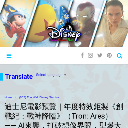
Translate
Select Language
▼
Home
(002) The Walt Disney Studios
迪士尼電影預覽｜年度特效鉅製《創
戰紀：戰神降臨》（Tron: Ares）
—— AI來襲，打破想像界限，型爆大