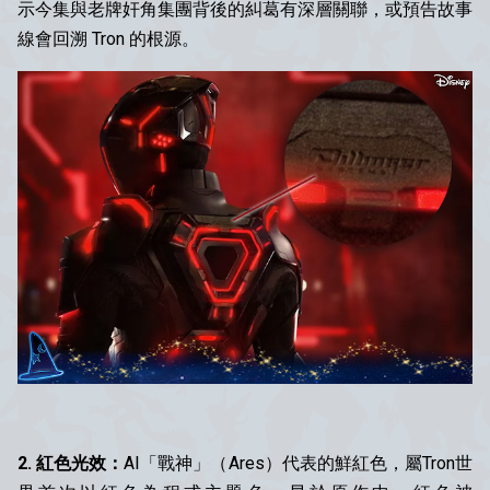
示今集與老牌奸角集團背後的糾葛有深層關聯，或預告故事
線會回溯 Tron 的根源。
2. 紅色光效：
AI「戰神」（Ares）代表的鮮紅色，屬Tron世