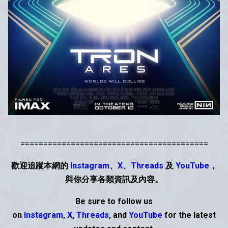
=========================================
歡迎追蹤本網的
Instagram
、
X
、
Threads
及
YouTube
，
與你分享各類資
訊
及內容。
Be sure to follow us
on
Instagram
,
X
,
Threads
,
and
YouTube
for the latest