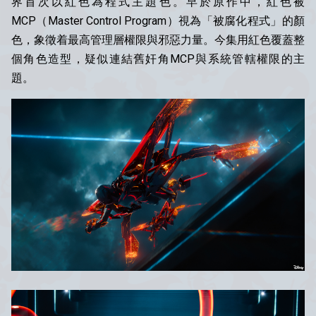
界首次以紅色為程式主題色。早於原作中，紅色被
MCP（Master Control Program）視為「被腐化程式」的顏
色，象徵着最高管理層權限與邪惡力量。今集用紅色覆蓋整
個角色造型，疑似連結舊奸角MCP與系統管轄權限的主
題。