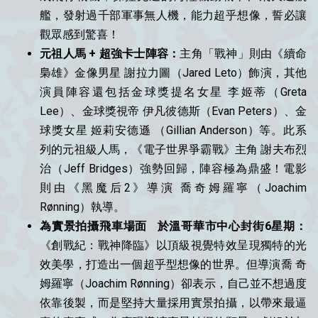
艦，發射過千部軍事無人機，能力超乎想像，誓必讓
觀眾感到驚喜！
元祖人馬 + 超強卡士陣容：
主角「戰神」則由《續命
梟雄》金像男星 謝拉力圖（Jared Leto）飾演，其他
演員陣容還包括金球獎提名女星 李姬蒂（Greta
Lee）、金球獎視帝 伊凡彼德斯（Evan Peters）、金
球獎女星 姬莉安德遜 （Gillian Anderson）等。此系
列的元祖級人馬，《電子世界爭霸戰》主角 謝夫布烈
治（Jeff Bridges）強勢回歸，陣容極為鼎盛！電影
則由《黑魔后2》導演 喬奇姆羅寧（Joachim
Rønning）執導。
為實景拍攝飛車場面 於溫哥華市中心封街6星期：
《創戰紀：戰神降臨》以頂級視覺特效呈現獨特的光
效美學，打造出一個超乎型想像的世界。但導演喬 奇
姆羅寧（Joachim Rønning）卻表示，自己並不想過度
依靠後製，而是堅持大量採用實景拍攝，以帶來最逼