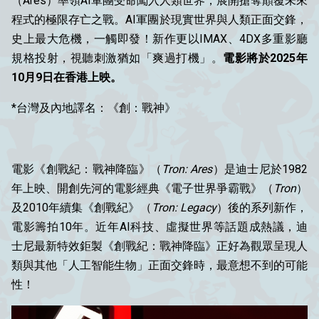
（Ares）率領AI軍團受命闖入人類世界，展開搶奪顛覆未來
程式的極限存亡之戰。AI軍團於現實世界與人類正面交鋒，
史上最大危機，一觸即發！新作更以IMAX、4DX多重影廳
規格投射，視聽刺激猶如「爽過打機」。
電影將於2025年
10月9日在香港上映。
*台灣及內地譯名：《創：戰神》
電影《創戰紀：戰神降臨》（
Tron: Ares
）是迪士尼於1982
年上映、開創先河的電影經典《電子世界爭霸戰》（
Tron
）
及2010年續集《創戰紀》（
Tron: Legacy
）後的系列新作，
電影籌拍10年。近年AI科技、虛擬世界等話題成熱議，迪
士尼最新特效鉅製《創戰紀：戰神降臨》正好為觀眾呈現人
類與其他「人工智能生物」正面交鋒時，最意想不到的可能
性！