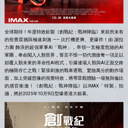
全球期待！年度特效鉅製《創戰紀：戰神降臨》來前所未有
的視覺震撼與極速刺激 —— 比打機更爽、更爆炸！由 謝拉
力圖 飾演的超強軍事AI「戰神」，率領一支極度危險的AI
軍團，奉命闖入人類世界，誓言不惜一切代價搶奪一項足以
顛覆人類未來的革命性AI程式，引爆連場人類與AI正面交鋒
的極限存亡之戰！緊張刺激的戰車逐戰、驚險萬分的動作場
面，加上突破想像的視覺特效，將帶眾觀體驗一場無與倫比
的感官衝激！《創戰紀：戰神降臨》以IMAX「特製」拍
攝，將於2025年10月9日型爆香港大銀幕。