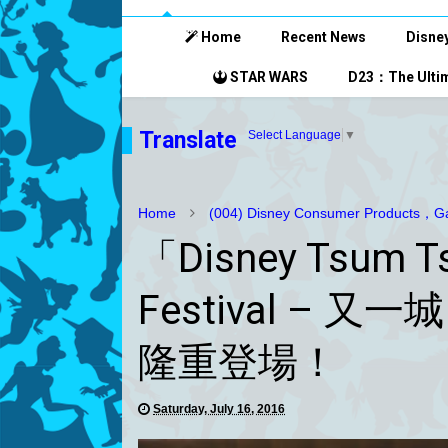
Home
Recent News
Disney
STAR WARS
D23：The Ultim
Translate
Select Language
▼
Home
(004) Disney Consumer Products，Ga
「Disney Tsum Ts
Festival – 又一
隆重登場！
Saturday, July 16, 2016