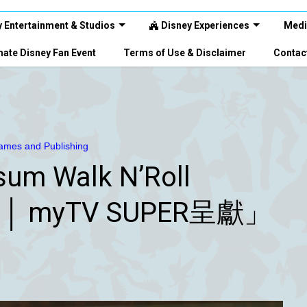
 Entertainment & Studios
Disney Experiences
Medi
ate Disney Fan Event
Terms of Use & Disclaimer
Contac
mes and Publishing
um Walk N’Roll
城 │ myTV SUPER呈獻」