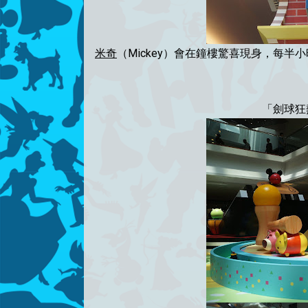
米奇
（Mickey）會在鐘樓驚喜現身，每半
「劍球狂熱