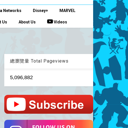
a Networks
Disney+
MARVEL
t Us
About Us
Videos
總瀏覽量 Total Pageviews
5,096,882