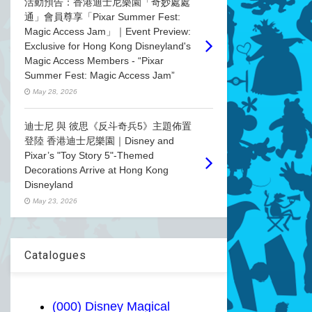
活動預告：香港迪士尼樂園「奇妙處處
通」會員尊享「Pixar Summer Fest:
Magic Access Jam」｜Event Preview:
Exclusive for Hong Kong Disneyland's
Magic Access Members - “Pixar
Summer Fest: Magic Access Jam”
May 28, 2026
迪士尼 與 彼思《反斗奇兵5》主題佈置
登陸 香港迪士尼樂園｜Disney and
Pixar’s "Toy Story 5"-Themed
Decorations Arrive at Hong Kong
Disneyland
May 23, 2026
Catalogues
(000) Disney Magical