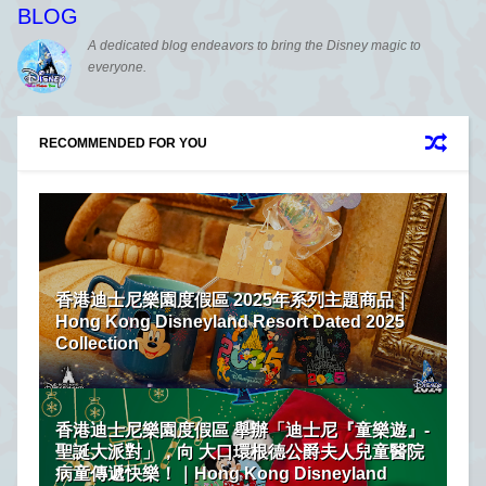
BLOG
A dedicated blog endeavors to bring the Disney magic to
everyone.
RECOMMENDED FOR YOU
香港迪士尼樂園度假區 2025年系列主題商品｜
Hong Kong Disneyland Resort Dated 2025
Collection
香港迪士尼樂園度假區 舉辦「迪士尼『童樂遊』-
聖誕大派對」，向 大口環根德公爵夫人兒童醫院
病童傳遞快樂！｜Hong Kong Disneyland