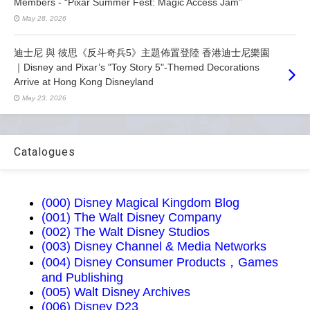
Members - “Pixar Summer Fest: Magic Access Jam”
May 28, 2026
迪士尼 與 彼思《反斗奇兵5》主題佈置登陸 香港迪士尼樂園
｜Disney and Pixar’s "Toy Story 5"-Themed Decorations
Arrive at Hong Kong Disneyland
May 23, 2026
Catalogues
(000) Disney Magical Kingdom Blog
(001) The Walt Disney Company
(002) The Walt Disney Studios
(003) Disney Channel & Media Networks
(004) Disney Consumer Products，Games
and Publishing
(005) Walt Disney Archives
(006) Disney D23