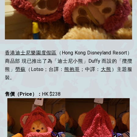
香港迪士尼樂園度假區
（Hong Kong Disneyland Resort）
商品部 現已推出了為「迪士尼小熊」Duffy 而設的「攬攬
熊」
勞蘇
（Lotso；台譯：
熊抱哥
‬；中譯：‎
大熊
‬）主題服
裝。
售價（Price）：
HK $238