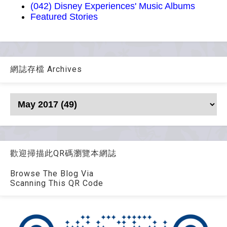
(042) Disney Experiences' Music Albums
Featured Stories
網誌存檔 Archives
歡迎掃描此QR碼瀏覽本網誌
Browse The Blog Via
Scanning This QR Code