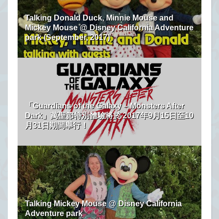
Talking Donald Duck, Minnie Mouse and
Mickey Mouse @ Disney California Adventure
park (September, 2017)
「Guardians of the Galaxy – Monsters After
Dark」萬聖節特別體驗將於 2017年9月15日至10
月31日期間舉行！
Talking Mickey Mouse @ Disney California
Adventure park