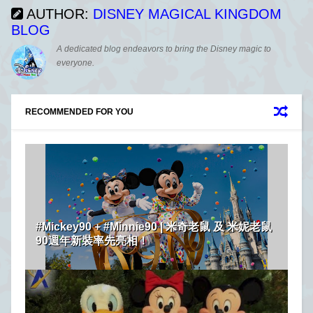
AUTHOR:
DISNEY MAGICAL KINGDOM
BLOG
A dedicated blog endeavors to bring the Disney magic to
everyone.
RECOMMENDED FOR YOU
#Mickey90 + #Minnie90 | 米奇老鼠 及 米妮老鼠
90週年新裝率先亮相！