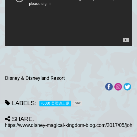
Disney & Disneyland Resort
LABELS:
(008) 美國迪士尼
562
SHARE: