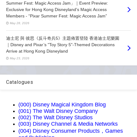
Summer Fest: Magic Access Jam」｜Event Preview:
Exclusive for Hong Kong Disneyland's Magic Access
Members - “Pixar Summer Fest: Magic Access Jam”
May 28, 2026
迪士尼 與 彼思《反斗奇兵5》主題佈置登陸 香港迪士尼樂園
｜Disney and Pixar’s "Toy Story 5"-Themed Decorations
Arrive at Hong Kong Disneyland
May 23, 2026
Catalogues
(000) Disney Magical Kingdom Blog
(001) The Walt Disney Company
(002) The Walt Disney Studios
(003) Disney Channel & Media Networks
(004) Disney Consumer Products，Games