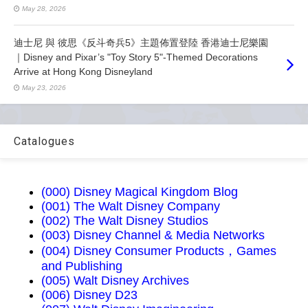
May 28, 2026
迪士尼 與 彼思《反斗奇兵5》主題佈置登陸 香港迪士尼樂園
｜Disney and Pixar’s "Toy Story 5"-Themed Decorations
Arrive at Hong Kong Disneyland
May 23, 2026
Catalogues
(000) Disney Magical Kingdom Blog
(001) The Walt Disney Company
(002) The Walt Disney Studios
(003) Disney Channel & Media Networks
(004) Disney Consumer Products，Games
and Publishing
(005) Walt Disney Archives
(006) Disney D23