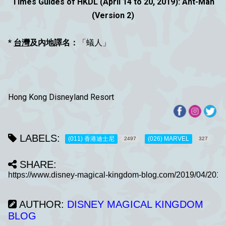
Times Guides of HKDL (April 14 to 20, 2019): Ant-Man
(Version 2)
*
台灣
及內地譯名：
「蟻人」
Hong Kong Disneyland Resort
LABELS:
(011) 香港迪士尼
(026) MARVEL
2497
327
SHARE:
AUTHOR:
DISNEY MAGICAL KINGDOM
BLOG