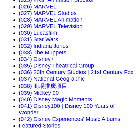
(026) MARVEL
(027) MARVEL Studios
(028) MARVEL Animation
(029) MARVEL Television
(030) Lucasfilm
(031) Star Wars
(032) Indiana Jones
(033) The Muppets
(034) Disney+
(035) Disney Theatrical Group
(036) 20th Century Studios | 21st Century Fox
(037) National Geographic
(038) 商場推廣項目
(039) Mickey 90
(040) Disney Magic Moments
(041) Disney100 | Disney 100 Years of
Wonder
(042) Disney Experiences' Music Albums
Featured Stories