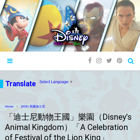
Translate
Select Language
▼
Home
(008) 美國迪士尼
「迪士尼動物王國」樂園（Disney's
Animal Kingdom）「A Celebration
of Festival of the Lion King」