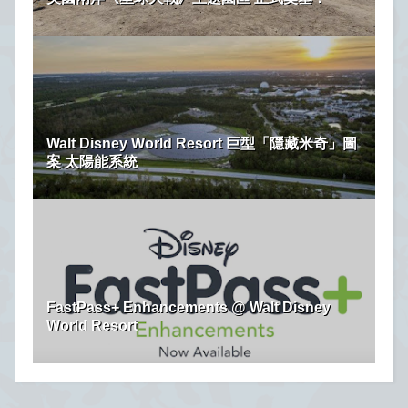
Walt Disney World Resort 巨型「隱藏米奇」圖
案 太陽能系統
FastPass+ Enhancements @ Walt Disney
World Resort