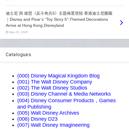
迪士尼 與 彼思《反斗奇兵5》主題佈置登陸 香港迪士尼樂園
｜Disney and Pixar’s "Toy Story 5"-Themed Decorations
Arrive at Hong Kong Disneyland
May 23, 2026
Catalogues
(000) Disney Magical Kingdom Blog
(001) The Walt Disney Company
(002) The Walt Disney Studios
(003) Disney Channel & Media Networks
(004) Disney Consumer Products，Games
and Publishing
(005) Walt Disney Archives
(006) Disney D23
(007) Walt Disney Imagineering