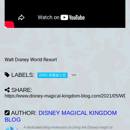
Walt Disney World Resort
LABELS:
(008) 美國迪士尼
562
SHARE:
AUTHOR:
DISNEY MAGICAL KINGDOM
BLOG
A dedicated blog endeavors to bring the Disney magic to