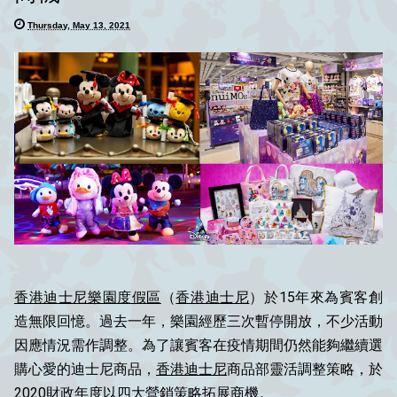
Thursday, May 13, 2021
香港迪士尼樂園度假區
（
香港迪士尼
）於15年來為賓客創
造無限回憶。過去一年，樂園經歷三次暫停開放，不少活動
因應情況需作調整。為了讓賓客在疫情期間仍然能夠繼續選
購心愛的迪士尼商品，
香港迪士尼
商品部靈活調整策略
，
於
2020財政年度以四大營銷策略拓展商機
。