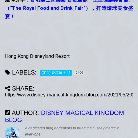
（"The Royal Food and Drink Fair"），打造環球美食盛
宴！
Hong Kong Disneyland Resort
LABELS:
(011) 香港迪士尼
2496
SHARE:
AUTHOR:
DISNEY MAGICAL KINGDOM
BLOG
A dedicated blog endeavors to bring the Disney magic to
everyone.