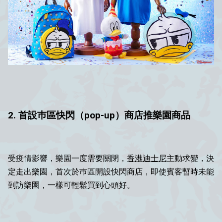
2. 首設巿區快閃（pop-up）商店推樂園商品
受疫情影響，樂園一度需要關閉，
香港迪士尼
主動求變，決
定走出樂園，首次於巿區開設快閃商店，即使賓客暫時未能
到訪樂園，一樣可輕鬆買到心頭好。