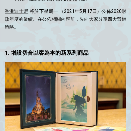
香港迪士尼
將於下星期一 （2021年5月17日）公佈2020財
政年度的業績。在公佈相關內容前，先向大家分享
四大營銷
策略
。
1. 增設
切合
以
客
為
本
的
新系列商品