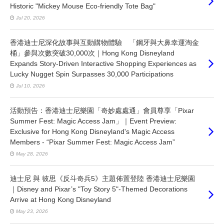
Historic "Mickey Mouse Eco-friendly Tote Bag"
Jul 20, 2026
香港迪士尼深化故事與互動購物體驗 「鋼牙與大鼻幸運淘金
桶」參與次數突破30,000次｜Hong Kong Disneyland
Expands Story-Driven Interactive Shopping Experiences as
Lucky Nugget Spin Surpasses 30,000 Participations
Jul 10, 2026
活動預告：香港迪士尼樂園「奇妙處處通」會員尊享「Pixar
Summer Fest: Magic Access Jam」｜Event Preview:
Exclusive for Hong Kong Disneyland's Magic Access
Members - “Pixar Summer Fest: Magic Access Jam”
May 28, 2026
迪士尼 與 彼思《反斗奇兵5》主題佈置登陸 香港迪士尼樂園
｜Disney and Pixar’s "Toy Story 5"-Themed Decorations
Arrive at Hong Kong Disneyland
May 23, 2026