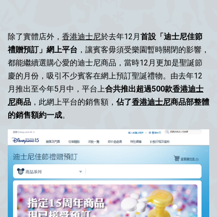
除了實體店外，
香港迪士尼
於去年12月
首設「迪士尼佳節
禮贈預訂」網上平台
，讓賓客毋須受樂園暫時關閉的影響，
都能繼續選購心愛的迪士尼商品，當時12月更加是聖誕節
慶的月份，吸引不少賓客在網上預訂聖誕禮物。由去年12
月推出至今年5月中，平台上
合共推出超過500款
香港迪士
尼
商品
，此網上平台的銷售額，
佔了
香港迪士尼
商品部整體
的銷售額約一成
。