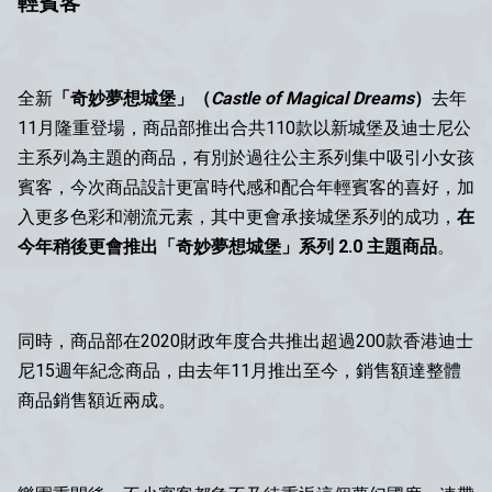
輕賓客
全新
「奇妙夢想城堡」（
Castle of Magical Dreams
）
去年
11月隆重登場，商品部推出合共110款以新城堡及迪士尼公
主系列為主題的商品，有別於過往公主系列集中吸引小女孩
賓客，今次商品設計更富時代感和配合年輕賓客的喜好，加
入更多色彩和潮流元素，其中更會承接城堡系列的成功，
在
今年稍後更會推出「奇妙夢想城堡」系列 2.0 主題商品
。
同時，商品部在2020財政年度合共推出超過200款香港迪士
尼15週年紀念商品，由去年11月推出至今，銷售額達整體
商品銷售額近兩成。