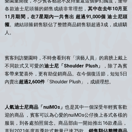
樂園重開後，不少賓客都急不及待重返這個夢幻國度，連帶
各款迪士尼頭箍的銷售成績非常理想，
其中在去年10月至
11月期間，在7星期內一共售出 超過91,000個 迪士尼頭
箍
。總結頭箍銷售額佔了整體商品銷售額超過3成，成績驕
人。
賓客到訪樂園時，不時會看到有「演藝人員」的肩膀上戴上
不同款式又可愛的
迪士尼「Shoulder Plush」
，除了為賓
客帶來驚喜外，更有助促銷商品。在今個復活節，短短5日
內賣出
超過2,600件
「Shoulder Plush」，成績理想。
人氣迪士尼商品「nuiMOs」
也是其中一個深受年輕賓客歡
迎的商品 ，賓客可以為心愛的nuiMOs公仔換上各式各樣的
服裝，到各處拍照留念。商品部由一開始推出16款產品，
直到2021年度首季款式數量已達75款，
銷售額佔整體商品