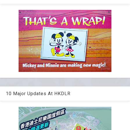
10 Major Updates At HKDLR