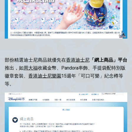
部份精選迪士尼商品就優先在
香港迪士尼
「網上商品」平台
推出，如
周大福
收藏金幣、Pandora串飾、手提袋配特別版
徽章套裝、
香港迪士尼樂園
15週年「可口可樂」紀念樽等
等。