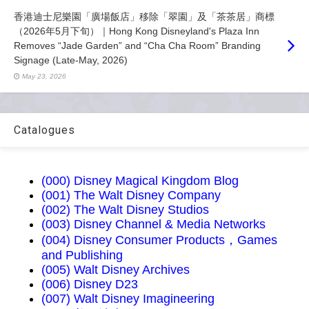
香港迪士尼樂園「廣場飯店」移除「翠園」及「茶茶居」商標
（2026年5月下旬）｜Hong Kong Disneyland's Plaza Inn
Removes “Jade Garden” and “Cha Cha Room” Branding
Signage (Late-May, 2026)
May 23, 2026
Catalogues
(000) Disney Magical Kingdom Blog
(001) The Walt Disney Company
(002) The Walt Disney Studios
(003) Disney Channel & Media Networks
(004) Disney Consumer Products，Games
and Publishing
(005) Walt Disney Archives
(006) Disney D23
(007) Walt Disney Imagineering