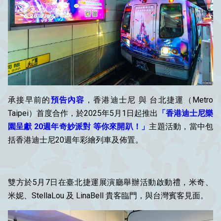
承接早前的
預告內容
，香港迪士尼 與 台北捷運（Metro
Taipei）首度合作，於2025年5月1日起推出
「香港迪士尼樂
園呈獻 20週年奇妙派對 等你來開趴！」
主題活動，當中包
括
香港迪士尼20週年彩繪列車及佈置。
雙方於5月7日在臺北捷運展演廳舉辦活動啟動禮，
米奇、
米妮
、
StellaLou
及
LinaBell
貴客臨門，與台灣
賓客見面。