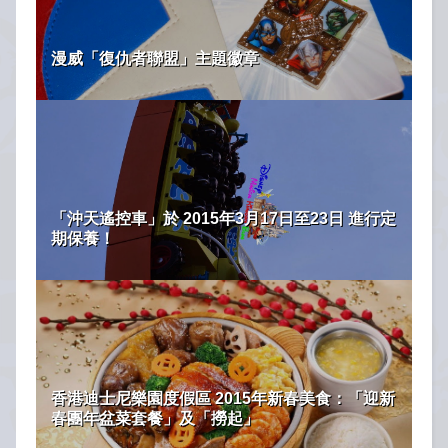
漫威「復仇者聯盟」主題徽章
「沖天遙控車」於 2015年3月17日至23日 進行定
期保養！
香港迪士尼樂園度假區 2015年新春美食：「迎新
春團年盆菜套餐」及「撈起」