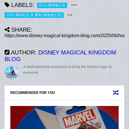
LABELS:
(011) 香港迪士尼
2497
(016) 週年紀念 與 慶典 (香港迪士尼)
209
SHARE:
AUTHOR:
DISNEY MAGICAL KINGDOM
BLOG
A dedicated blog endeavors to bring the Disney magic to
everyone.
RECOMMENDED FOR YOU