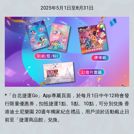
2025年
5月1日至8月31日
*「台北捷運Go」App專屬頁面，於每月1日中午12時會發
行限量優惠券，扣抵捷運1點、5點、10點，可分別兌換 香
港迪士尼樂園 20週年獨家
紀念禮品
，用戶須於活動截止日
前至「捷運商品館」兌換。