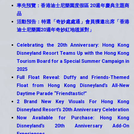
率先預覽：香港迪士尼樂園度假區 20週年慶典主題商
品
活動預告：特選「奇妙處處通」會員獲邀出席「香港
迪士尼樂園20週年奇妙紅地毯派對」
Celebrating the 20th Anniversary: Hong Kong
Disneyland Resort Teams Up with the Hong Kong
Tourism Board for a Special Summer Campaign in
2025
Full Float Reveal: Duffy and Friends-Themed
Float from Hong Kong Disneyland’s All-New
Daytime Parade “Friendtastic!”
2 Brand New Key Visuals For Hong Kong
Disneyland Resort’s 20th Anniversary Celebration
Now Available for Purchase: Hong Kong
Disneyland’s 20th Anniversary Add-On
Experiences