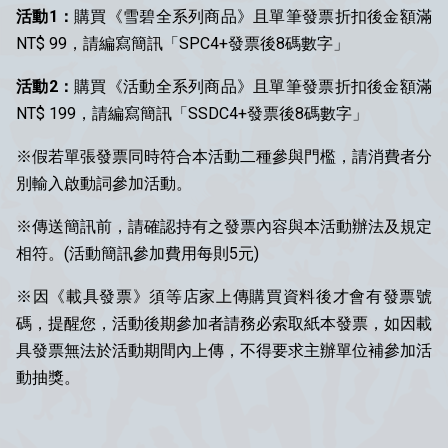
活動1：
購買《雪碧全系列商品》且單筆發票折扣後金額滿
NT$ 99，請編寫簡訊「SPC4+發票後8碼數字」
活動2：
購買《活動全系列商品》且單筆發票折扣後金額滿
NT$ 199，請編寫簡訊「SSDC4+發票後8碼數字」
※假若單張發票同時符合本活動二種參與門檻，請消費者分
別輸入啟動詞參加活動。
※傳送簡訊前，請確認持有之發票內容與本活動辦法及規定
相符。(活動簡訊參加費用每則5元)
※因《載具發票》須等店家上傳購買資料後才會有發票號
碼，提醒您，活動後期參加者請務必索取紙本發票，如因載
具發票無法於活動期間內上傳，不得要求主辦單位補參加活
動抽獎。